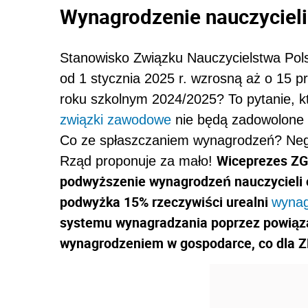
Wynagrodzenie nauczyciel
Stanowisko Związku Nauczycielstwa Polsk
od 1 stycznia 2025 r. wzrosną aż o 15 p
roku szkolnym 2024/2025? To pytanie, kt
związki zawodowe
nie będą zadowolone a
Co ze spłaszczaniem wynagrodzeń? Negoc
Wiceprezes ZG
Rząd proponuje za mało!
podwyższenie wynagrodzeń nauczycieli o 
podwyżka 15% rzeczywiści urealni
wynag
systemu wynagradzania poprzez powiąza
wynagrodzeniem w gospodarce, co dla ZN