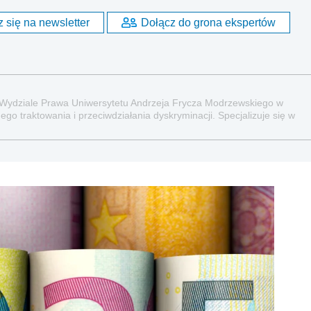
 się na newsletter
Dołącz do grona ekspertów
 Wydziale Prawa Uniwersytetu Andrzeja Frycza Modrzewskiego w
go traktowania i przeciwdziałania dyskryminacji. Specjalizuje się w
raz administracyjnoprawnych aspektach związanych z pracą i pomocą