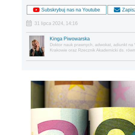
Subskrybuj nas na Youtube
Zapisz
31 lipca 2024, 14:16
Kinga Piwowarska
Doktor nauk prawnych, adwokat, adiunkt na
Krakowie oraz Rzecznik Akademicki ds. równe
prawie pracy, zabezpieczeniu społecznym o
socjalną.