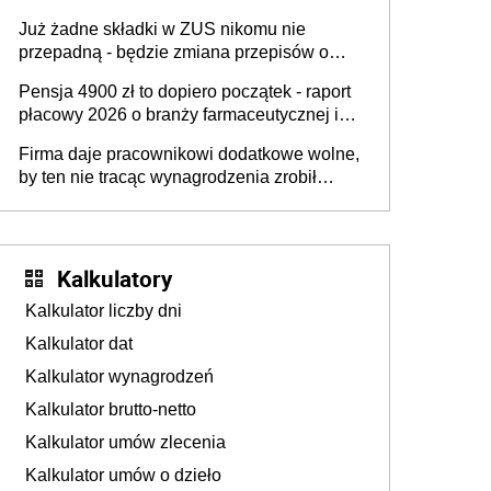
dostają czas na przygotowanie się do zmian
Już żadne składki w ZUS nikomu nie
przepadną - będzie zmiana przepisów o
przedawnieniu i niepodleganiu
Pensja 4900 zł to dopiero początek - raport
ubezpieczeniom społecznym
płacowy 2026 o branży farmaceutycznej i
chemicznej
Firma daje pracownikowi dodatkowe wolne,
by ten nie tracąc wynagrodzenia zrobił
dodatkowe badania. Ten benefit się
sprawdza
Kalkulatory
Kalkulator liczby dni
Kalkulator dat
Kalkulator wynagrodzeń
Kalkulator brutto-netto
Kalkulator umów zlecenia
Kalkulator umów o dzieło