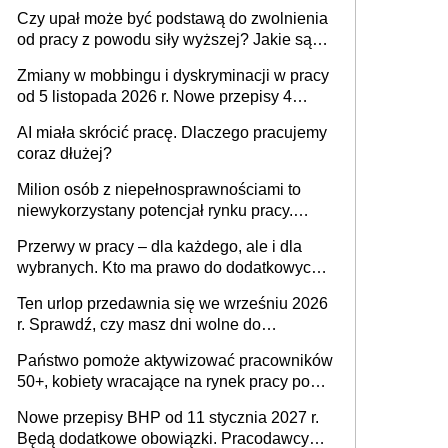
Czy upał może być podstawą do zwolnienia
od pracy z powodu siły wyższej? Jakie są
obowiązki pracodawcy
Zmiany w mobbingu i dyskryminacji w pracy
od 5 listopada 2026 r. Nowe przepisy 4
sierpnia zostały ogłoszone w Dzienniku
AI miała skrócić pracę. Dlaczego pracujemy
Ustaw
coraz dłużej?
Milion osób z niepełnosprawnościami to
niewykorzystany potencjał rynku pracy.
Problemem nie jest brak kandydatów,
Przerwy w pracy – dla każdego, ale i dla
dofinansowań czy refundacji, ale bariery po
wybranych. Kto ma prawo do dodatkowych
stronie systemu i świadomości
15 minut?
pracodawców [WYWIAD]
Ten urlop przedawnia się we wrześniu 2026
r. Sprawdź, czy masz dni wolne do
wykorzystania
Państwo pomoże aktywizować pracowników
50+, kobiety wracające na rynek pracy po
urodzeniu dzieci, osoby przewlekle chore i
Nowe przepisy BHP od 11 stycznia 2027 r.
osoby neuroatypowe. Powstanie Fundusz
Będą dodatkowe obowiązki. Pracodawcy
na rzecz Inkluzywności w Zatrudnianiu?