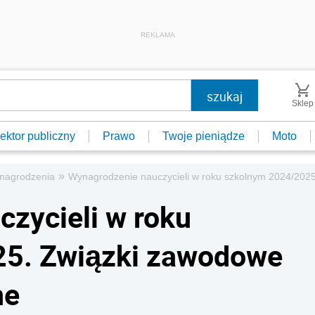
REKLAMA
Sklep
ektor publiczny
Prawo
Twoje pieniądze
Moto
»
nagrodzenia
Wynagrodzenie nauczycieli w roku szkolnym 2024/202
zycieli w roku
5. Związki zawodowe
ne