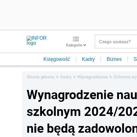
Kategorie
Księgowość
Kadry
Biznes
S
»
»
»
Strona główna
Kadry
Wynagrodzenia
Ochrona wy
Wynagrodzenie nauc
szkolnym 2024/202
nie będą zadowolo