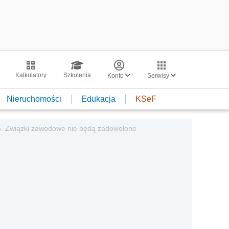
Kalkulatory
Szkolenia
Konto
Serwisy
Nieruchomości
Edukacja
KSeF
5. Związki zawodowe nie będą zadowolone