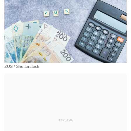
administracyjnoprawnych aspektach związanych z
pracą i pomocą socjalną.
ZUS
/
Shutterstock