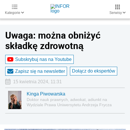
Kategorie
Serwisy
Uwaga: można obniżyć
składkę zdrowotną
Subskrybuj nas na Youtube
Dołącz do ekspertów
Zapisz się na newsletter
15 kwietnia 2024, 11:31
Kinga Piwowarska
Doktor nauk prawnych, adwokat, adiunkt na
Wydziale Prawa Uniwersytetu Andrzeja Frycza
Modrzewskiego w Krakowie oraz Rzecznik
Akademicki ds. równego traktowania i
przeciwdziałania dyskryminacji. Specjalizuje się w
prawie pracy, zabezpieczeniu społecznym oraz