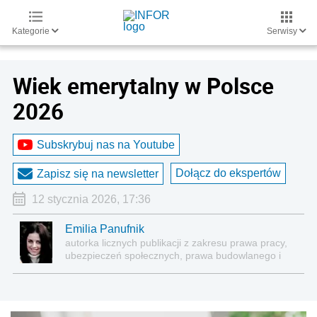
Kategorie
Serwisy
Wiek emerytalny w Polsce
2026
Subskrybuj nas na Youtube
Dołącz do ekspertów
Zapisz się na newsletter
12 stycznia 2026, 17:36
Emilia Panufnik
autorka licznych publikacji z zakresu prawa pracy,
ubezpieczeń społecznych, prawa budowlanego i
nieruchomości