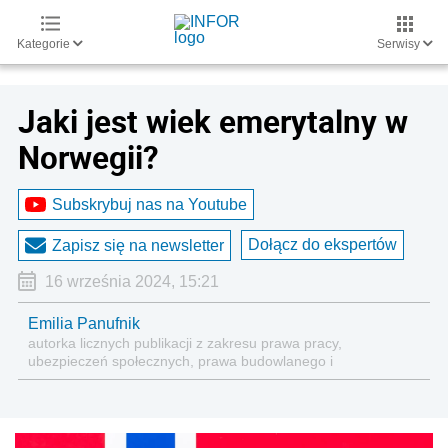
Kategorie
Serwisy
Jaki jest wiek emerytalny w
Norwegii?
Subskrybuj nas na Youtube
Dołącz do ekspertów
Zapisz się na newsletter
16 września 2024, 15:21
Emilia Panufnik
autorka licznych publikacji z zakresu prawa pracy,
ubezpieczeń społecznych, prawa budowlanego i
nieruchomości