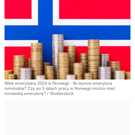
Wiek emerytalny 2024 w Norwegii - ile wynosi emerytura
minimalna? Czy po 5 latach pracy w Norwegii można mieć
norweską emeryturę?
/
Shutterstock