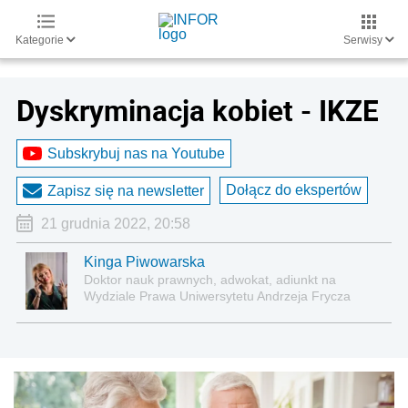
Kategorie
Serwisy
Dyskryminacja kobiet - IKZE
Subskrybuj nas na Youtube
Dołącz do ekspertów
Zapisz się na newsletter
21 grudnia 2022, 20:58
Kinga Piwowarska
Doktor nauk prawnych, adwokat, adiunkt na
Wydziale Prawa Uniwersytetu Andrzeja Frycza
Modrzewskiego w Krakowie oraz Rzecznik
Akademicki ds. równego traktowania i
przeciwdziałania dyskryminacji. Specjalizuje się w
prawie pracy, zabezpieczeniu społecznym oraz
administracyjnoprawnych aspektach związanych z
pracą i pomocą socjalną.