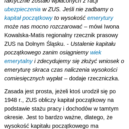
faktycznie zostało wpłaconych z racji
ubezpieczenia
w ZUS. Jeśli nie zadbamy o
kapitał początkowy
to wysokość
emerytury
może nas mocno rozczarować
– mówi Iwona
Kowalska-Matis regionalny rzecznik prasowy
ZUS na Dolnym Śląsku. -
Ustalenie kapitału
początkowego zanim osiągniemy
wiek
emerytalny
i zdecydujemy się złożyć wniosek o
emeryturę skraca czas naliczenia wysokości
comiesięcznych wypłat
– dodaje rzeczniczka.
Zasada jest prosta, jeżeli ktoś urodził się po
1948 r., ZUS obliczy kapitał początkowy na
podstawie stażu pracy i dochodów w tamtym
okresie. Jest to bardzo ważne, dlatego, że
wysokość kapitału początkowego ma