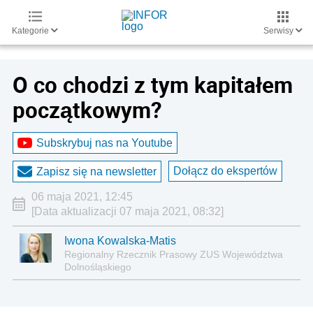
Kategorie
Serwisy
O co chodzi z tym kapitałem
początkowym?
Subskrybuj nas na Youtube
Dołącz do ekspertów
Zapisz się na newsletter
06 maja 2021, 12:45
[Data aktualizacji 07 maja 2021, 08:32]
Iwona Kowalska-Matis
Regionalny Rzecznik Prasowy ZUS Województwa
Dolnośląskiego