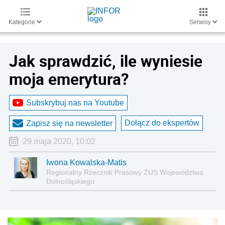
Kategorie
Serwisy
Jak sprawdzić, ile wyniesie
moja emerytura?
Subskrybuj nas na Youtube
Dołącz do ekspertów
Zapisz się na newsletter
29 maja 2020, 10:02
Iwona Kowalska-Matis
Regionalny Rzecznik Prasowy ZUS Województwa
Dolnośląskiego