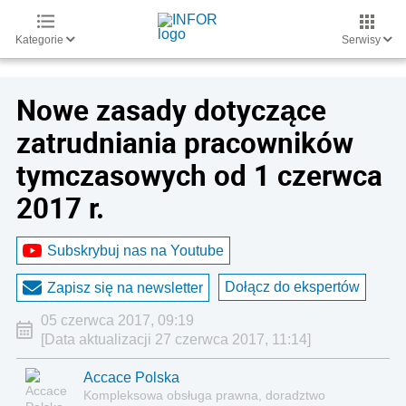
Kategorie
Serwisy
Nowe zasady dotyczące
zatrudniania pracowników
tymczasowych od 1 czerwca
2017 r.
Subskrybuj nas na Youtube
Dołącz do ekspertów
Zapisz się na newsletter
05 czerwca 2017, 09:19
[Data aktualizacji 27 czerwca 2017, 11:14]
Accace Polska
Kompleksowa obsługa prawna, doradztwo