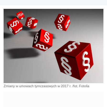
Zmiany w umowach tymczasowych w 2017 r. /fot. Fotolia