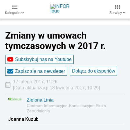
Kategorie
Serwisy
Zmiany w umowach
tymczasowych w 2017 r.
Subskrybuj nas na Youtube
Dołącz do ekspertów
Zapisz się na newsletter
17 lutego 2017, 11:26
[Data aktualizacji 18 kwietnia 2017, 10:29]
Zielona Linia
Centrum Informacyjno-Konsultacyjne Służb
Zatrudnienia
Joanna Kuzub