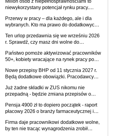
Milion osób z niepełnosprawnościami to
niewykorzystany potencjał rynku pracy.
Problemem nie jest brak kandydatów,
Przerwy w pracy – dla każdego, ale i dla
dofinansowań czy refundacji, ale bariery po
wybranych. Kto ma prawo do dodatkowych
stronie systemu i świadomości
15 minut?
pracodawców [WYWIAD]
Ten urlop przedawnia się we wrześniu 2026
r. Sprawdź, czy masz dni wolne do
wykorzystania
Państwo pomoże aktywizować pracowników
50+, kobiety wracające na rynek pracy po
urodzeniu dzieci, osoby przewlekle chore i
Nowe przepisy BHP od 11 stycznia 2027 r.
osoby neuroatypowe. Powstanie Fundusz
Będą dodatkowe obowiązki. Pracodawcy
na rzecz Inkluzywności w Zatrudnianiu?
dostają czas na przygotowanie się do zmian
Już żadne składki w ZUS nikomu nie
przepadną - będzie zmiana przepisów o
przedawnieniu i niepodleganiu
Pensja 4900 zł to dopiero początek - raport
ubezpieczeniom społecznym
płacowy 2026 o branży farmaceutycznej i
chemicznej
Firma daje pracownikowi dodatkowe wolne,
by ten nie tracąc wynagrodzenia zrobił
dodatkowe badania. Ten benefit się