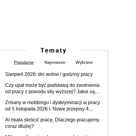
Tematy
Popularne
Najnowsze
Wybrane
Sierpień 2026: dni wolne i godziny pracy
Czy upał może być podstawą do zwolnienia
od pracy z powodu siły wyższej? Jakie są
obowiązki pracodawcy
Zmiany w mobbingu i dyskryminacji w pracy
od 5 listopada 2026 r. Nowe przepisy 4
sierpnia zostały ogłoszone w Dzienniku
AI miała skrócić pracę. Dlaczego pracujemy
Ustaw
coraz dłużej?