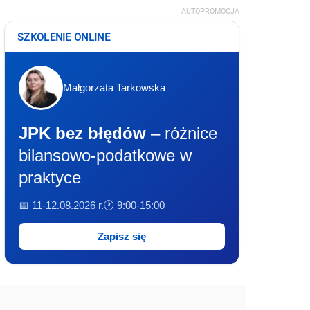
AUTOPROMOCJA
SZKOLENIE ONLINE
Małgorzata Tarkowska
JPK bez błędów
– różnice
bilansowo-podatkowe w
praktyce
📅 11-12.08.2026 r.
🕐 9:00-15:00
Zapisz się