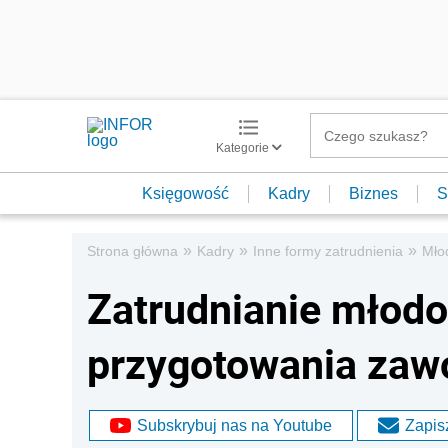
Kategorie
Księgowość
Kadry
Biznes
S
»
»
»
Strona główna
Kadry
Inne formy zatrudnienia
Mło
Zatrudnianie młodo
przygotowania za
Subskrybuj nas na Youtube
Zapisz