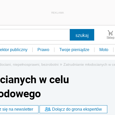
REKLAMA
Sklep
ektor publiczny
Prawo
Twoje pieniądze
Moto
»
dociani, niepełnosprawni, bezrobotni
Zatrudnianie młodocianych w 
cianych w celu
wodowego
 się na newsletter
Dołącz do grona ekspertów