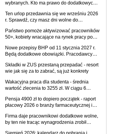
wybranych. Kto ma prawo do dodatkowych
15 minut?
Ten urlop przedawnia się we wrześniu 2026
r. Sprawdź, czy masz dni wolne do
wykorzystania
Państwo pomoże aktywizować pracowników
50+, kobiety wracające na rynek pracy po
urodzeniu dzieci, osoby przewlekle chore i
Nowe przepisy BHP od 11 stycznia 2027 r.
osoby neuroatypowe. Powstanie Fundusz
Będą dodatkowe obowiązki. Pracodawcy
na rzecz Inkluzywności w Zatrudnianiu?
dostają czas na przygotowanie się do zmian
Składki w ZUS przestaną przepadać - resort
wie jak się za to zabrać, są już konkrety
Wakacyjna praca dla studenta - średnia
wartość zlecenia to 3255 zł. W ciągu 6
miesięcy aktywny freelancer-student zarabia
Pensja 4900 zł to dopiero początek - raport
ponad 10,7 tys. zł
płacowy 2026 o branży farmaceutycznej i
chemicznej
Firma daje pracownikowi dodatkowe wolne,
by ten nie tracąc wynagrodzenia zrobił
dodatkowe badania. Ten benefit się
Sierpień 2026: kalendarz do pobrania i