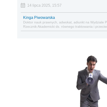
14 lipca 2025, 15:57
Kinga Piwowarska
Doktor nauk prawnych, adwokat, adiunkt na Wydziale 
Rzecznik Akademicki ds. równego traktowania i przeciwdz
zabezpieczeniu społecznym oraz administracyjnoprawn