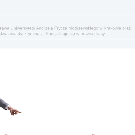
Prawa Uniwersytetu Andrzeja Frycza Modrzewskiego w Krakowie oraz
iałania dyskryminacji. Specjalizuje się w prawie pracy,
ych aspektach związanych z pracą i pomocą socjalną.