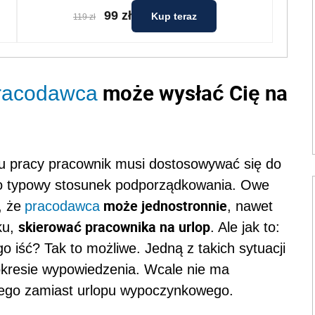
99 zł
Kup teraz
119 zł
może wysłać Cię na
racodawca
 pracy pracownik musi dostosowywać się do
to typowy stosunek podporządkowania. Owe
może jednostronnie
, że
pracodawca
, nawet
skierować pracownika na urlop
ku,
. Ale jak to:
o iść? Tak to możliwe. Jedną z takich sytuacji
 okresie wypowiedzenia. Wcale nie ma
nego zamiast urlopu wypoczynkowego.