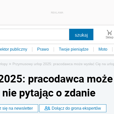
REKLAMA
Sklep
ektor publiczny
Prawo
Twoje pieniądze
Moto
»
rlopy
Przymusowy urlop 2025: pracodawca może wysłać Cię na urlop 
2025: pracodawca może
 nie pytając o zdanie
 się na newsletter
Dołącz do grona ekspertów