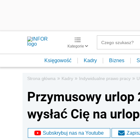
Kategorie
Księgowość
Kadry
Biznes
S
»
»
»
Strona główna
Kadry
Indywidualne prawo pracy
U
Przymusowy urlop 
wysłać Cię na urlop
Subskrybuj nas na Youtube
Zapisz