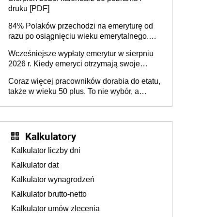
sprawdza
druku [PDF]
84% Polaków przechodzi na emeryturę od
razu po osiągnięciu wieku emerytalnego.
Natomiast pokolenie X musi pracować
Wcześniejsze wypłaty emerytur w sierpniu
dłużej, ale czy jest w stanie? Pracownicy
2026 r. Kiedy emeryci otrzymają swoje
45+ to siła napędowa gospodarki
świadczenia?
Coraz więcej pracowników dorabia do etatu,
także w wieku 50 plus. To nie wybór, a
konieczność. Powodem są rosnące koszty
życia
Kalkulatory
Kalkulator liczby dni
Kalkulator dat
Kalkulator wynagrodzeń
Kalkulator brutto-netto
Kalkulator umów zlecenia