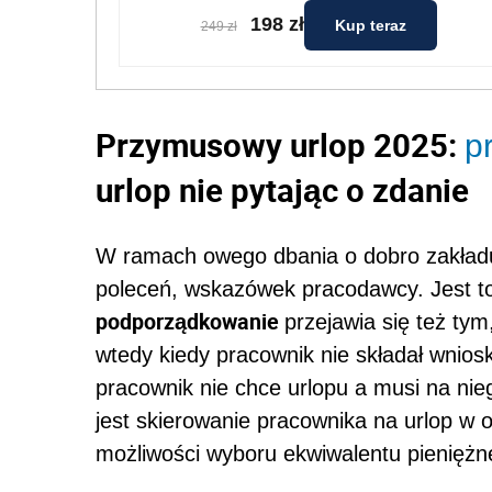
198 zł
Kup teraz
249 zł
Przymusowy urlop 2025:
p
urlop nie pytając o zdanie
W ramach owego dbania o dobro zakładu
poleceń, wskazówek pracodawcy. Jest 
podporządkowanie
przejawia się też tym
wtedy kiedy pracownik nie składał wnios
pracownik nie chce urlopu a musi na nieg
jest skierowanie pracownika na urlop w
możliwości wyboru ekwiwalentu pienięż