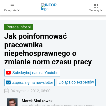
Kategorie
Serwisy
Porada Infor.pl
Jak poinformować
pracownika
niepełnosprawnego o
zmianie norm czasu pracy
Subskrybuj nas na Youtube
Dołącz do ekspertów
Zapisz się na newsletter
04 stycznia 2012, 06:00
Marek Skałkowski
prawnik, ekspert w zakresie prawa pracy z ponad