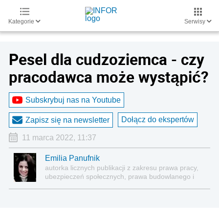
Kategorie
Serwisy
Pesel dla cudzoziemca - czy
pracodawca może wystąpić?
Subskrybuj nas na Youtube
Dołącz do ekspertów
Zapisz się na newsletter
11 marca 2022, 11:37
Emilia Panufnik
autorka licznych publikacji z zakresu prawa pracy,
ubezpieczeń społecznych, prawa budowlanego i
nieruchomości