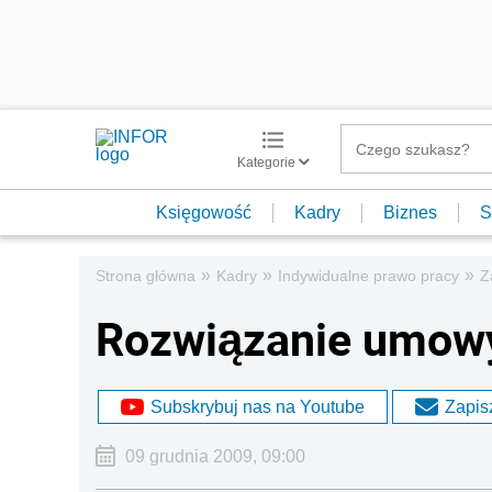
Kategorie
Księgowość
Kadry
Biznes
S
»
»
»
Strona główna
Kadry
Indywidualne prawo pracy
Z
Rozwiązanie umowy
Subskrybuj nas na Youtube
Zapisz
09 grudnia 2009, 09:00