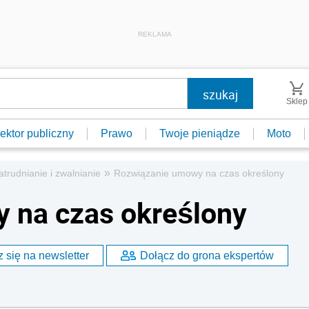
REKLAMA
Sklep
ektor publiczny
Prawo
Twoje pieniądze
Moto
»
atrudnianie i zwalnianie
Rozwiązanie umowy na czas określony
 na czas określony
 się na newsletter
Dołącz do grona ekspertów