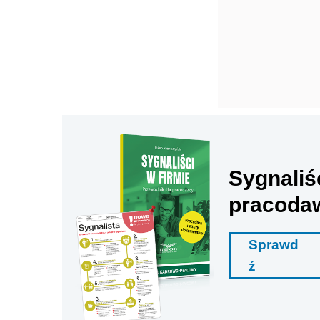
Sygnaliś
pracoda
Sprawd
ź