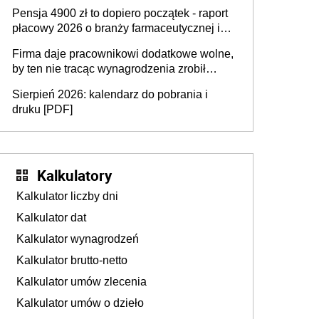
przedawnieniu i niepodleganiu
Pensja 4900 zł to dopiero początek - raport
ubezpieczeniom społecznym
płacowy 2026 o branży farmaceutycznej i
chemicznej
Firma daje pracownikowi dodatkowe wolne,
by ten nie tracąc wynagrodzenia zrobił
dodatkowe badania. Ten benefit się
Sierpień 2026: kalendarz do pobrania i
sprawdza
druku [PDF]
Kalkulatory
Kalkulator liczby dni
Kalkulator dat
Kalkulator wynagrodzeń
Kalkulator brutto-netto
Kalkulator umów zlecenia
Kalkulator umów o dzieło