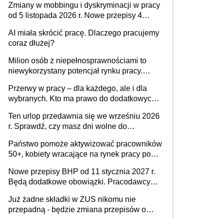
Zmiany w mobbingu i dyskryminacji w pracy
od 5 listopada 2026 r. Nowe przepisy 4
sierpnia zostały ogłoszone w Dzienniku
AI miała skrócić pracę. Dlaczego pracujemy
Ustaw
coraz dłużej?
Milion osób z niepełnosprawnościami to
niewykorzystany potencjał rynku pracy.
Problemem nie jest brak kandydatów,
Przerwy w pracy – dla każdego, ale i dla
dofinansowań czy refundacji, ale bariery po
wybranych. Kto ma prawo do dodatkowych
stronie systemu i świadomości
15 minut?
pracodawców [WYWIAD]
Ten urlop przedawnia się we wrześniu 2026
r. Sprawdź, czy masz dni wolne do
wykorzystania
Państwo pomoże aktywizować pracowników
50+, kobiety wracające na rynek pracy po
urodzeniu dzieci, osoby przewlekle chore i
Nowe przepisy BHP od 11 stycznia 2027 r.
osoby neuroatypowe. Powstanie Fundusz
Będą dodatkowe obowiązki. Pracodawcy
na rzecz Inkluzywności w Zatrudnianiu?
dostają czas na przygotowanie się do zmian
Już żadne składki w ZUS nikomu nie
przepadną - będzie zmiana przepisów o