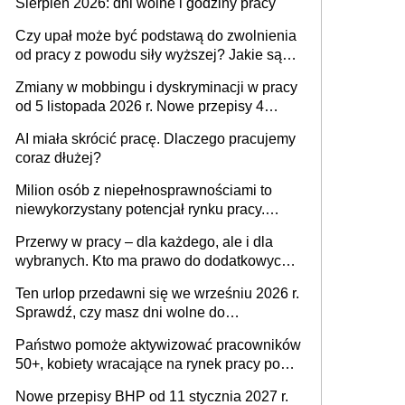
Sierpień 2026: dni wolne i godziny pracy
Czy upał może być podstawą do zwolnienia
od pracy z powodu siły wyższej? Jakie są
obowiązki pracodawcy
Zmiany w mobbingu i dyskryminacji w pracy
od 5 listopada 2026 r. Nowe przepisy 4
sierpnia zostały ogłoszone w Dzienniku
AI miała skrócić pracę. Dlaczego pracujemy
Ustaw
coraz dłużej?
Milion osób z niepełnosprawnościami to
niewykorzystany potencjał rynku pracy.
Problemem nie jest brak kandydatów,
Przerwy w pracy – dla każdego, ale i dla
dofinansowań czy refundacji, ale bariery po
wybranych. Kto ma prawo do dodatkowych
stronie systemu i świadomości
15 minut?
pracodawców [WYWIAD]
Ten urlop przedawni się we wrześniu 2026 r.
Sprawdź, czy masz dni wolne do
wykorzystania
Państwo pomoże aktywizować pracowników
50+, kobiety wracające na rynek pracy po
urodzeniu dzieci, osoby przewlekle chore i
Nowe przepisy BHP od 11 stycznia 2027 r.
osoby neuroatypowe. Powstanie Fundusz