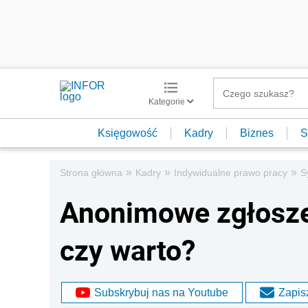
Kategorie
Księgowość
Kadry
Biznes
S
»
»
»
Strona główna
Kadry
Indywidualne prawo pracy
S
Anonimowe zgłosze
czy warto?
Subskrybuj nas na Youtube
Zapisz