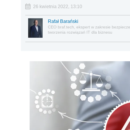
26 kwietnia 2022, 13:10
Rafał Barański
CEO braf.tech, ekspert w zakresie bezpiec
tworzenia rozwiązań IT dla biznesu