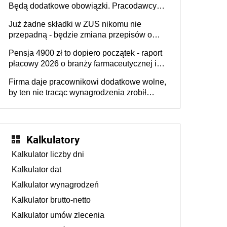
Będą dodatkowe obowiązki. Pracodawcy
na rzecz Inkluzywności w Zatrudnianiu?
dostają czas na przygotowanie się do zmian
Już żadne składki w ZUS nikomu nie
przepadną - będzie zmiana przepisów o
przedawnieniu i niepodleganiu
Pensja 4900 zł to dopiero początek - raport
ubezpieczeniom społecznym
płacowy 2026 o branży farmaceutycznej i
chemicznej
Firma daje pracownikowi dodatkowe wolne,
by ten nie tracąc wynagrodzenia zrobił
dodatkowe badania. Ten benefit się
sprawdza
Kalkulatory
Kalkulator liczby dni
Kalkulator dat
Kalkulator wynagrodzeń
Kalkulator brutto-netto
Kalkulator umów zlecenia