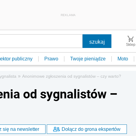
REKLAMA
Sklep
ektor publiczny
Prawo
Twoje pieniądze
Moto
»
ygnalista
Anonimowe zgłoszenia od sygnalistów – czy warto?
nia od sygnalistów –
 się na newsletter
Dołącz do grona ekspertów