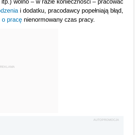
 itp.) wolno – w razie konieczności – pracować
dzenia
i dodatku, pracodawcy popełniają błąd,
o pracę
nienormowany czas pracy.
REKLAMA
AUTOPROMOCJA