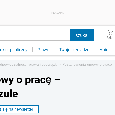
REKLAMA
Sklep
ektor publiczny
Prawo
Twoje pieniądze
Moto
»
dpowiedzialność, prawa i obowiązki
Postanowienia umowy o pracę – 
wy o pracę –
zule
 się na newsletter