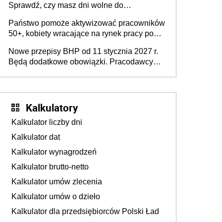
Sprawdź, czy masz dni wolne do
wykorzystania
Państwo pomoże aktywizować pracowników
50+, kobiety wracające na rynek pracy po
urodzeniu dzieci, osoby przewlekle chore i
Nowe przepisy BHP od 11 stycznia 2027 r.
osoby neuroatypowe. Powstanie Fundusz
Będą dodatkowe obowiązki. Pracodawcy
na rzecz Inkluzywności w Zatrudnianiu?
dostają czas na przygotowanie się do zmian
Kalkulatory
Kalkulator liczby dni
Kalkulator dat
Kalkulator wynagrodzeń
Kalkulator brutto-netto
Kalkulator umów zlecenia
Kalkulator umów o dzieło
Kalkulator dla przedsiębiorców Polski Ład