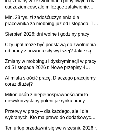
Idą zmiany w zezwoleniach pobytowych dla
dni od ustania stosunku pracy
cudzoziemców, ale milczące załatwienie
spraw przewidziano tylko dla wybranych
Min. 28 tys. zł zadośćuczynienia dla
pracownika za mobbing już od listopada. To
także nieuzasadniona krytyka i izolowanie z
Sierpień 2026: dni wolne i godziny pracy
zespołu
Czy upał może być podstawą do zwolnienia
od pracy z powodu siły wyższej? Jakie są
obowiązki pracodawcy
Zmiany w mobbingu i dyskryminacji w pracy
od 5 listopada 2026 r. Nowe przepisy 4
sierpnia zostały ogłoszone w Dzienniku
AI miała skrócić pracę. Dlaczego pracujemy
Ustaw
coraz dłużej?
Milion osób z niepełnosprawnościami to
niewykorzystany potencjał rynku pracy.
Problemem nie jest brak kandydatów,
Przerwy w pracy – dla każdego, ale i dla
dofinansowań czy refundacji, ale bariery po
wybranych. Kto ma prawo do dodatkowych
stronie systemu i świadomości
15 minut?
pracodawców [WYWIAD]
Ten urlop przedawni się we wrześniu 2026 r.