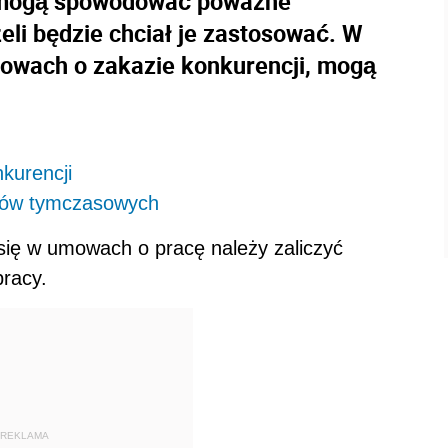
ę mogą spowodować poważne
eli będzie chciał je zastosować. W
mowach o zakazie konkurencji, mogą
kurencji
ików tymczasowych
się w umowach o pracę należy zaliczyć
pracy.
REKLAMA