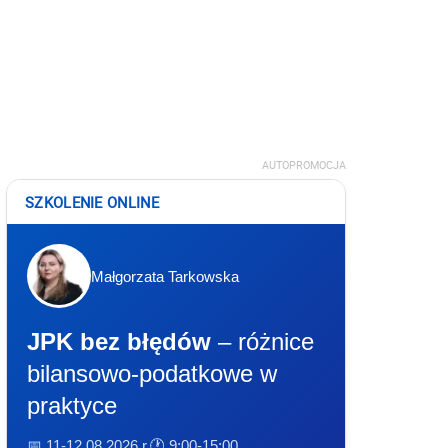
AUTOPROMOCJA
SZKOLENIE ONLINE
Małgorzata Tarkowska
JPK bez błędów
– różnice
bilansowo-podatkowe w
praktyce
📅 11-12.08.2026 r.
🕐 9:00-15:00