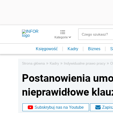
Kategorie
Księgowość
Kadry
Biznes
S
»
»
»
Strona główna
Kadry
Indywidualne prawo pracy
O
Postanowienia umo
nieprawidłowe klau
Subskrybuj nas na Youtube
Zapisz