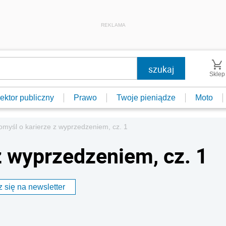
REKLAMA
Sklep
ektor publiczny
Prawo
Twoje pieniądze
Moto
omyśl o karierze z wyprzedzeniem, cz. 1
z wyprzedzeniem, cz. 1
 się na newsletter