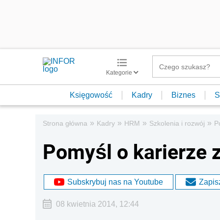
Kategorie
Księgowość
Kadry
Biznes
S
»
»
»
»
Strona główna
Kadry
HRM
Szkolenia i rozwój
P
Pomyśl o karierze 
Subskrybuj nas na Youtube
Zapisz
08 kwietnia 2014, 12:44