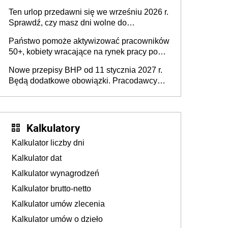
15 minut?
pracodawców [WYWIAD]
Ten urlop przedawni się we wrześniu 2026 r.
Sprawdź, czy masz dni wolne do
wykorzystania
Państwo pomoże aktywizować pracowników
50+, kobiety wracające na rynek pracy po
urodzeniu dzieci, osoby przewlekle chore i
Nowe przepisy BHP od 11 stycznia 2027 r.
osoby neuroatypowe. Powstanie Fundusz
Będą dodatkowe obowiązki. Pracodawcy
na rzecz Inkluzywności w Zatrudnianiu?
dostają czas na przygotowanie się do zmian
Kalkulatory
Kalkulator liczby dni
Kalkulator dat
Kalkulator wynagrodzeń
Kalkulator brutto-netto
Kalkulator umów zlecenia
Kalkulator umów o dzieło