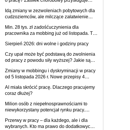
o pracę? Zasiłek chorobowy przysługuje
tylko w przypadku zachorowania w ciągu 14
Idą zmiany w zezwoleniach pobytowych dla
dni od ustania stosunku pracy
cudzoziemców, ale milczące załatwienie
spraw przewidziano tylko dla wybranych
Min. 28 tys. zł zadośćuczynienia dla
pracownika za mobbing już od listopada. To
także nieuzasadniona krytyka i izolowanie z
Sierpień 2026: dni wolne i godziny pracy
zespołu
Czy upał może być podstawą do zwolnienia
od pracy z powodu siły wyższej? Jakie są
obowiązki pracodawcy
Zmiany w mobbingu i dyskryminacji w pracy
od 5 listopada 2026 r. Nowe przepisy 4
sierpnia zostały ogłoszone w Dzienniku
AI miała skrócić pracę. Dlaczego pracujemy
Ustaw
coraz dłużej?
Milion osób z niepełnosprawnościami to
niewykorzystany potencjał rynku pracy.
Problemem nie jest brak kandydatów,
Przerwy w pracy – dla każdego, ale i dla
dofinansowań czy refundacji, ale bariery po
wybranych. Kto ma prawo do dodatkowych
stronie systemu i świadomości