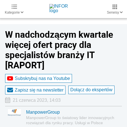
Kategorie
Serwisy
W nadchodzącym kwartale
więcej ofert pracy dla
specjalistów branży IT
[RAPORT]
Subskrybuj nas na Youtube
Dołącz do ekspertów
Zapisz się na newsletter
21 czerwca 2023, 14:03
ManpowerGroup
ManpowerGroup to światowy lider innowacyjnych
rozwiązań dla rynku pracy. Usługi w Polsce