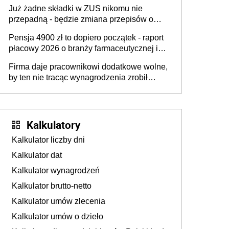
dostają czas na przygotowanie się do zmian
Już żadne składki w ZUS nikomu nie
przepadną - będzie zmiana przepisów o
przedawnieniu i niepodleganiu
Pensja 4900 zł to dopiero początek - raport
ubezpieczeniom społecznym
płacowy 2026 o branży farmaceutycznej i
chemicznej
Firma daje pracownikowi dodatkowe wolne,
by ten nie tracąc wynagrodzenia zrobił
dodatkowe badania. Ten benefit się
sprawdza
Kalkulatory
Kalkulator liczby dni
Kalkulator dat
Kalkulator wynagrodzeń
Kalkulator brutto-netto
Kalkulator umów zlecenia
Kalkulator umów o dzieło