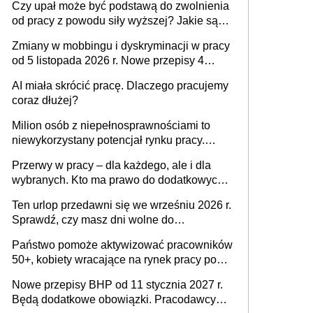
Czy upał może być podstawą do zwolnienia
od pracy z powodu siły wyższej? Jakie są
obowiązki pracodawcy
Zmiany w mobbingu i dyskryminacji w pracy
od 5 listopada 2026 r. Nowe przepisy 4
sierpnia zostały ogłoszone w Dzienniku
AI miała skrócić pracę. Dlaczego pracujemy
Ustaw
coraz dłużej?
Milion osób z niepełnosprawnościami to
niewykorzystany potencjał rynku pracy.
Problemem nie jest brak kandydatów,
Przerwy w pracy – dla każdego, ale i dla
dofinansowań czy refundacji, ale bariery po
wybranych. Kto ma prawo do dodatkowych
stronie systemu i świadomości
15 minut?
pracodawców [WYWIAD]
Ten urlop przedawni się we wrześniu 2026 r.
Sprawdź, czy masz dni wolne do
wykorzystania
Państwo pomoże aktywizować pracowników
50+, kobiety wracające na rynek pracy po
urodzeniu dzieci, osoby przewlekle chore i
Nowe przepisy BHP od 11 stycznia 2027 r.
osoby neuroatypowe. Powstanie Fundusz
Będą dodatkowe obowiązki. Pracodawcy
na rzecz Inkluzywności w Zatrudnianiu?