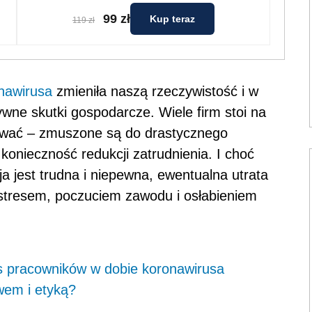
99 zł
Kup teraz
119 zł
nawirusa
zmieniła naszą rzeczywistość i w
ywne skutki gospodarcze. Wiele firm stoi na
tować – zmuszone są do drastycznego
konieczność redukcji zatrudnienia.
I choć
 jest trudna i niepewna, ewentualna utrata
stresem, poczuciem zawodu i osłabieniem
s pracowników w dobie koronawirusa
wem i etyką?