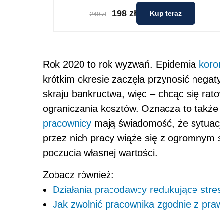
198 zł
Kup teraz
249 zł
Rok 2020 to rok wyzwań. Epidemia
koro
krótkim okresie zaczęła przynosić negat
skraju bankructwa, więc – chcąc się ra
ograniczania kosztów. Oznacza to także 
pracownicy
mają świadomość, że sytuacja
przez nich pracy wiąże się z ogromnym 
poczucia własnej wartości.
Zobacz również:
Działania pracodawcy redukujące stre
Jak zwolnić pracownika zgodnie z pra