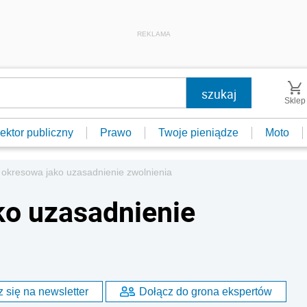
REKLAMA
Sklep
ektor publiczny
Prawo
Twoje pieniądze
Moto
okresowa jako uzasadnienie zwolnienia
ko uzasadnienie
 się na newsletter
Dołącz do grona ekspertów