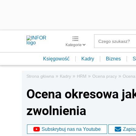
Kategorie
Księgowość
Kadry
Biznes
S
»
»
»
»
Strona główna
Kadry
HRM
Ocena pracy
Ocena 
Ocena okresowa ja
zwolnienia
Subskrybuj nas na Youtube
Zapisz