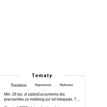
Tematy
Popularne
Najnowsze
Wybrane
Min. 28 tys. zł zadośćuczynienia dla
pracownika za mobbing już od listopada. To
także nieuzasadniona krytyka i izolowanie z