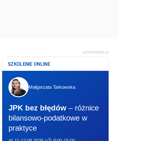
AUTOPROMOCJA
SZKOLENIE ONLINE
Małgorzata Tarkowska
JPK bez błędów
– różnice
bilansowo-podatkowe w
praktyce
📅 11-12.08.2026 r.
🕐 9:00-15:00