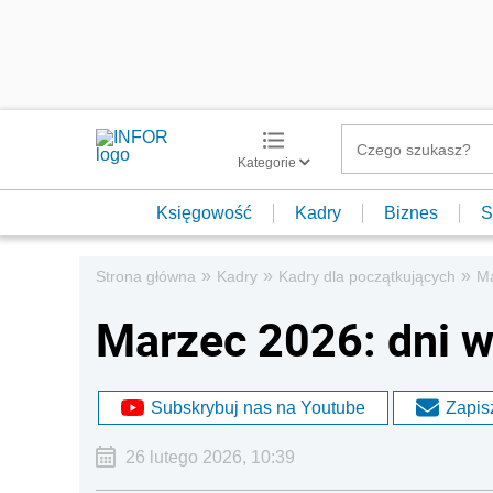
Kategorie
Księgowość
Kadry
Biznes
S
»
»
»
Strona główna
Kadry
Kadry dla początkujących
Ma
Marzec 2026: dni w
Subskrybuj nas na Youtube
Zapisz
26 lutego 2026, 10:39