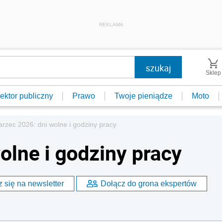
REKLAMA
Sklep
ektor publiczny
Prawo
Twoje pieniądze
Moto
rzec 2026: dni wolne i godziny pracy
olne i godziny pracy
 się na newsletter
Dołącz do grona ekspertów