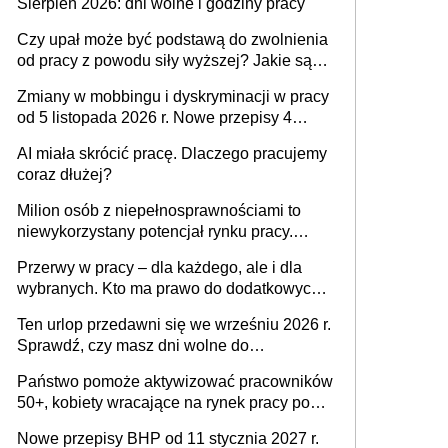
Sierpień 2026: dni wolne i godziny pracy
zespołu
Czy upał może być podstawą do zwolnienia
od pracy z powodu siły wyższej? Jakie są
obowiązki pracodawcy
Zmiany w mobbingu i dyskryminacji w pracy
od 5 listopada 2026 r. Nowe przepisy 4
sierpnia zostały ogłoszone w Dzienniku
AI miała skrócić pracę. Dlaczego pracujemy
Ustaw
coraz dłużej?
Milion osób z niepełnosprawnościami to
niewykorzystany potencjał rynku pracy.
Problemem nie jest brak kandydatów,
Przerwy w pracy – dla każdego, ale i dla
dofinansowań czy refundacji, ale bariery po
wybranych. Kto ma prawo do dodatkowych
stronie systemu i świadomości
15 minut?
pracodawców [WYWIAD]
Ten urlop przedawni się we wrześniu 2026 r.
Sprawdź, czy masz dni wolne do
wykorzystania
Państwo pomoże aktywizować pracowników
50+, kobiety wracające na rynek pracy po
urodzeniu dzieci, osoby przewlekle chore i
Nowe przepisy BHP od 11 stycznia 2027 r.
osoby neuroatypowe. Powstanie Fundusz