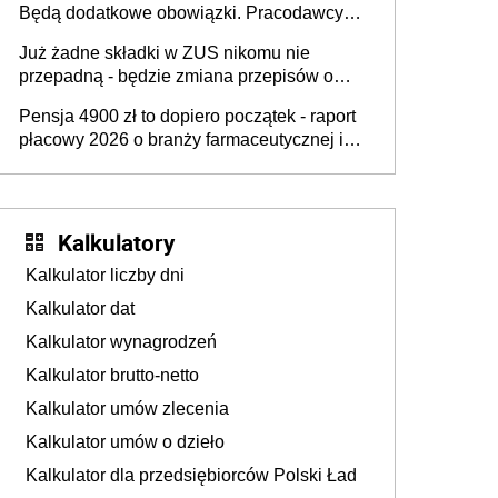
Będą dodatkowe obowiązki. Pracodawcy
na rzecz Inkluzywności w Zatrudnianiu?
dostają czas na przygotowanie się do zmian
Już żadne składki w ZUS nikomu nie
przepadną - będzie zmiana przepisów o
przedawnieniu i niepodleganiu
Pensja 4900 zł to dopiero początek - raport
ubezpieczeniom społecznym
płacowy 2026 o branży farmaceutycznej i
chemicznej
Kalkulatory
Kalkulator liczby dni
Kalkulator dat
Kalkulator wynagrodzeń
Kalkulator brutto-netto
Kalkulator umów zlecenia
Kalkulator umów o dzieło
Kalkulator dla przedsiębiorców Polski Ład