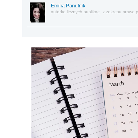
Emilia Panufnik
autorka licznych publikacji z zakresu praw