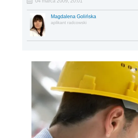
04 marca 2009, 20:01
Magdalena Golińska
aplikant radcowski