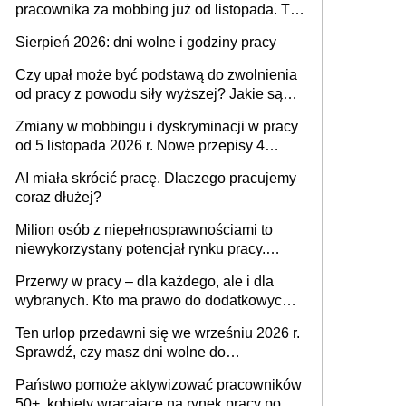
pracownika za mobbing już od listopada. To
także nieuzasadniona krytyka i izolowanie z
Sierpień 2026: dni wolne i godziny pracy
zespołu
Czy upał może być podstawą do zwolnienia
od pracy z powodu siły wyższej? Jakie są
obowiązki pracodawcy
Zmiany w mobbingu i dyskryminacji w pracy
od 5 listopada 2026 r. Nowe przepisy 4
sierpnia zostały ogłoszone w Dzienniku
AI miała skrócić pracę. Dlaczego pracujemy
Ustaw
coraz dłużej?
Milion osób z niepełnosprawnościami to
niewykorzystany potencjał rynku pracy.
Problemem nie jest brak kandydatów,
Przerwy w pracy – dla każdego, ale i dla
dofinansowań czy refundacji, ale bariery po
wybranych. Kto ma prawo do dodatkowych
stronie systemu i świadomości
15 minut?
pracodawców [WYWIAD]
Ten urlop przedawni się we wrześniu 2026 r.
Sprawdź, czy masz dni wolne do
wykorzystania
Państwo pomoże aktywizować pracowników
50+, kobiety wracające na rynek pracy po