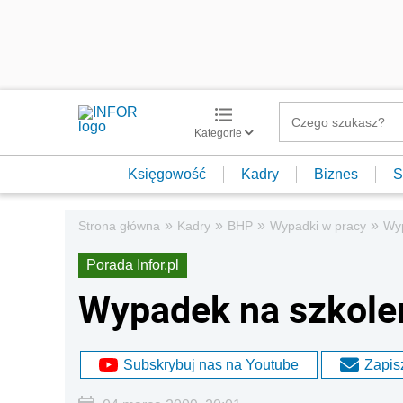
Kategorie
Księgowość
Kadry
Biznes
S
»
»
»
»
Strona główna
Kadry
BHP
Wypadki w pracy
Wyp
Porada Infor.pl
Wypadek na szkole
Subskrybuj nas na Youtube
Zapisz