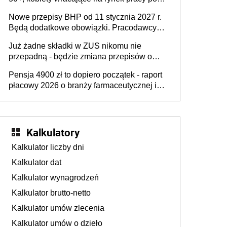
urodzeniu dzieci, osoby przewlekle chore i
Nowe przepisy BHP od 11 stycznia 2027 r.
osoby neuroatypowe. Powstanie Fundusz
Będą dodatkowe obowiązki. Pracodawcy
na rzecz Inkluzywności w Zatrudnianiu?
dostają czas na przygotowanie się do zmian
Już żadne składki w ZUS nikomu nie
przepadną - będzie zmiana przepisów o
przedawnieniu i niepodleganiu
Pensja 4900 zł to dopiero początek - raport
ubezpieczeniom społecznym
płacowy 2026 o branży farmaceutycznej i
chemicznej
Kalkulatory
Kalkulator liczby dni
Kalkulator dat
Kalkulator wynagrodzeń
Kalkulator brutto-netto
Kalkulator umów zlecenia
Kalkulator umów o dzieło