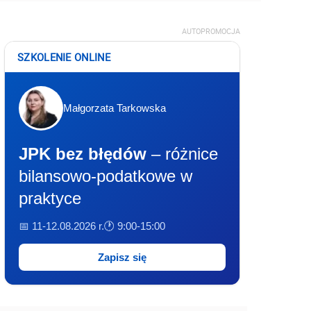
AUTOPROMOCJA
SZKOLENIE ONLINE
Małgorzata Tarkowska
JPK bez błędów
– różnice
bilansowo-podatkowe w
praktyce
📅 11-12.08.2026 r.
🕐 9:00-15:00
Zapisz się