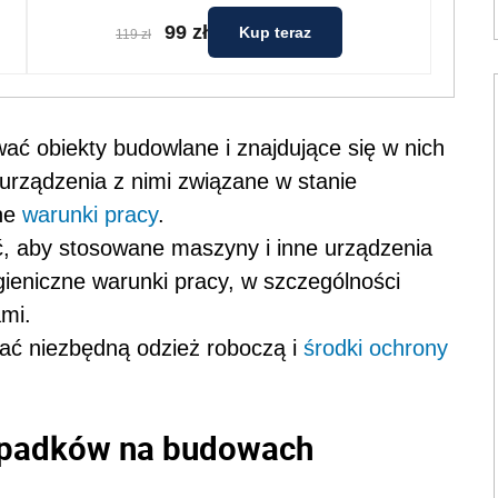
99 zł
Kup teraz
119 zł
ć obiekty budowlane i znajdujące się w nich
 urządzenia z nimi związane w stanie
zne
warunki pracy
.
, aby stosowane maszyny i inne urządzenia
gieniczne warunki pracy, w szczególności
mi.
ać niezbędną odzież roboczą i
środki ochrony
ypadków na budowach