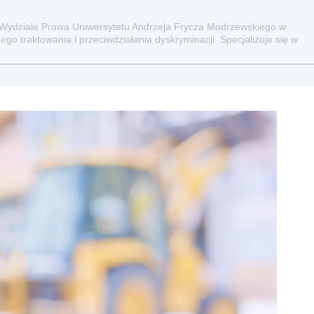
 Wydziale Prawa Uniwersytetu Andrzeja Frycza Modrzewskiego w
go traktowania i przeciwdziałania dyskryminacji. Specjalizuje się w
raz administracyjnoprawnych aspektach związanych z pracą i pomocą