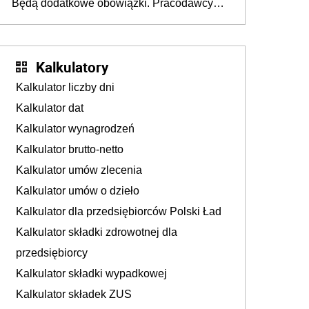
Będą dodatkowe obowiązki. Pracodawcy
na rzecz Inkluzywności w Zatrudnianiu?
dostają czas na przygotowanie się do zmian
Kalkulatory
Kalkulator liczby dni
Kalkulator dat
Kalkulator wynagrodzeń
Kalkulator brutto-netto
Kalkulator umów zlecenia
Kalkulator umów o dzieło
Kalkulator dla przedsiębiorców Polski Ład
Kalkulator składki zdrowotnej dla
przedsiębiorcy
Kalkulator składki wypadkowej
Kalkulator składek ZUS