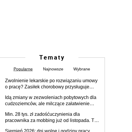
Tematy
Popularne
Najnowsze
Wybrane
Zwolnienie lekarskie po rozwiązaniu umowy
o pracę? Zasiłek chorobowy przysługuje
tylko w przypadku zachorowania w ciągu 14
Idą zmiany w zezwoleniach pobytowych dla
dni od ustania stosunku pracy
cudzoziemców, ale milczące załatwienie
spraw przewidziano tylko dla wybranych
Min. 28 tys. zł zadośćuczynienia dla
pracownika za mobbing już od listopada. To
także nieuzasadniona krytyka i izolowanie z
Sierpień 2026: dni wolne i godziny pracy