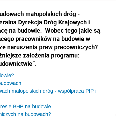
udowach małopolskich dróg -
ralna Dyrekcja Dróg Krajowych i
acę na budowie. Wobec tego jakie są
ącego pracowników na budowie w
sze naruszenia praw pracowniczych?
ażniejsze założenia programu:
budownictwie”.
dowie?
 budowach
ach małopolskich dróg - współpraca PIP i
kresie BHP na budowie
niczych na budowach?