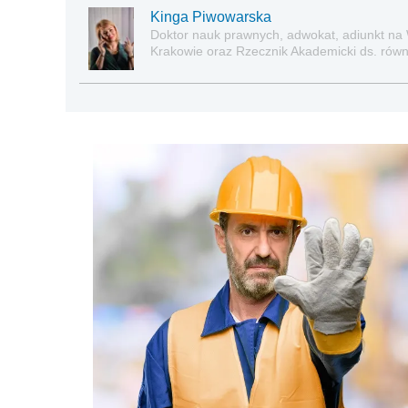
Kinga Piwowarska
Doktor nauk prawnych, adwokat, adiunkt na
Krakowie oraz Rzecznik Akademicki ds. równe
prawie pracy, zabezpieczeniu społecznym o
socjalną.