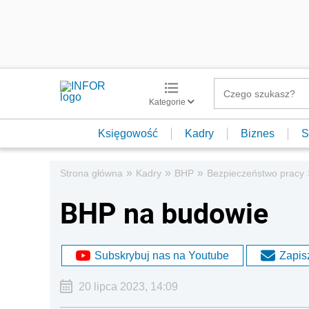
Kategorie
Księgowość
Kadry
Biznes
S
»
»
»
Strona główna
Kadry
BHP
Bezpieczeństwo pracy
BHP na budowie
Subskrybuj nas na Youtube
Zapisz
20 lipca 2023, 14:09