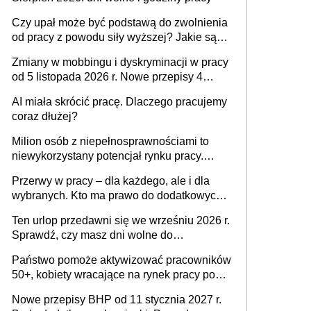
zespołu
Czy upał może być podstawą do zwolnienia
od pracy z powodu siły wyższej? Jakie są
obowiązki pracodawcy
Zmiany w mobbingu i dyskryminacji w pracy
od 5 listopada 2026 r. Nowe przepisy 4
sierpnia zostały ogłoszone w Dzienniku
AI miała skrócić pracę. Dlaczego pracujemy
Ustaw
coraz dłużej?
Milion osób z niepełnosprawnościami to
niewykorzystany potencjał rynku pracy.
Problemem nie jest brak kandydatów,
Przerwy w pracy – dla każdego, ale i dla
dofinansowań czy refundacji, ale bariery po
wybranych. Kto ma prawo do dodatkowych
stronie systemu i świadomości
15 minut?
pracodawców [WYWIAD]
Ten urlop przedawni się we wrześniu 2026 r.
Sprawdź, czy masz dni wolne do
wykorzystania
Państwo pomoże aktywizować pracowników
50+, kobiety wracające na rynek pracy po
urodzeniu dzieci, osoby przewlekle chore i
Nowe przepisy BHP od 11 stycznia 2027 r.
osoby neuroatypowe. Powstanie Fundusz