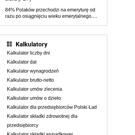
84% Polaków przechodzi na emeryturę od
razu po osiągnięciu wieku emerytalnego.
Natomiast pokolenie X musi pracować
dłużej, ale czy jest w stanie? Pracownicy
45+ to siła napędowa gospodarki
Kalkulatory
Kalkulator liczby dni
Kalkulator dat
Kalkulator wynagrodzeń
Kalkulator brutto-netto
Kalkulator umów zlecenia
Kalkulator umów o dzieło
Kalkulator dla przedsiębiorców Polski Ład
Kalkulator składki zdrowotnej dla
przedsiębiorcy
Kalkulator składki wypadkowej