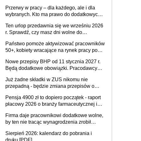
Problemem nie jest brak kandydatów,
Przerwy w pracy – dla każdego, ale i dla
dofinansowań czy refundacji, ale bariery po
wybranych. Kto ma prawo do dodatkowych
stronie systemu i świadomości
15 minut?
pracodawców [WYWIAD]
Ten urlop przedawnia się we wrześniu 2026
r. Sprawdź, czy masz dni wolne do
wykorzystania
Państwo pomoże aktywizować pracowników
50+, kobiety wracające na rynek pracy po
urodzeniu dzieci, osoby przewlekle chore i
Nowe przepisy BHP od 11 stycznia 2027 r.
osoby neuroatypowe. Powstanie Fundusz
Będą dodatkowe obowiązki. Pracodawcy
na rzecz Inkluzywności w Zatrudnianiu?
dostają czas na przygotowanie się do zmian
Już żadne składki w ZUS nikomu nie
przepadną - będzie zmiana przepisów o
przedawnieniu i niepodleganiu
Pensja 4900 zł to dopiero początek - raport
ubezpieczeniom społecznym
płacowy 2026 o branży farmaceutycznej i
chemicznej
Firma daje pracownikowi dodatkowe wolne,
by ten nie tracąc wynagrodzenia zrobił
dodatkowe badania. Ten benefit się
Sierpień 2026: kalendarz do pobrania i
sprawdza
druku [PDF]