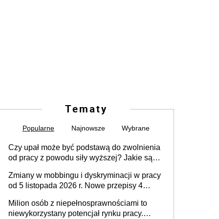
Tematy
Popularne
Najnowsze
Wybrane
Czy upał może być podstawą do zwolnienia
od pracy z powodu siły wyższej? Jakie są
obowiązki pracodawcy
Zmiany w mobbingu i dyskryminacji w pracy
od 5 listopada 2026 r. Nowe przepisy 4
sierpnia zostały ogłoszone w Dzienniku
Milion osób z niepełnosprawnościami to
Ustaw
niewykorzystany potencjał rynku pracy.