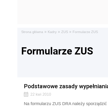
»
»
»
Strona główna
Kadry
ZUS
Formularze ZUS
Formularze ZUS
Podstawowe zasady wypełniania 
22 kwi 2010
Na formularzu ZUS DRA należy sporządzić d