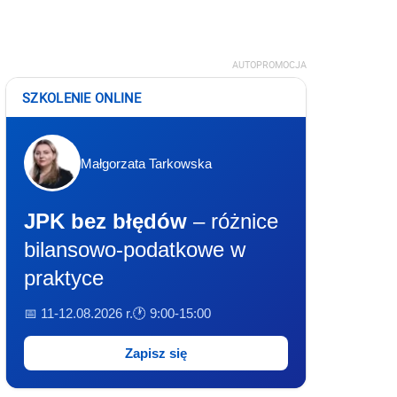
AUTOPROMOCJA
SZKOLENIE ONLINE
Małgorzata Tarkowska
JPK bez błędów
– różnice
bilansowo-podatkowe w
praktyce
📅 11-12.08.2026 r.
🕐 9:00-15:00
Zapisz się