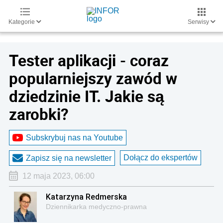
Kategorie
Serwisy
Tester aplikacji - coraz
popularniejszy zawód w
dziedzinie IT. Jakie są
zarobki?
Subskrybuj nas na Youtube
Dołącz do ekspertów
Zapisz się na newsletter
12 maja 2023, 06:00
Katarzyna Redmerska
Dziennikarka medyczno-prawna