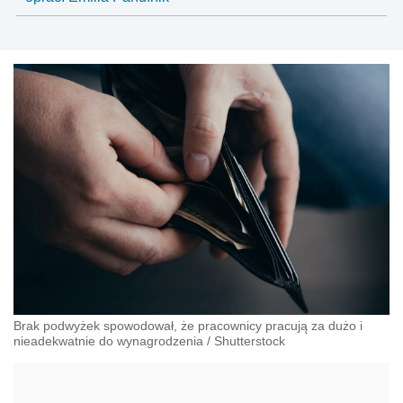
Brak podwyżek spowodował, że pracownicy pracują za dużo i
nieadekwatnie do wynagrodzenia
/
Shutterstock