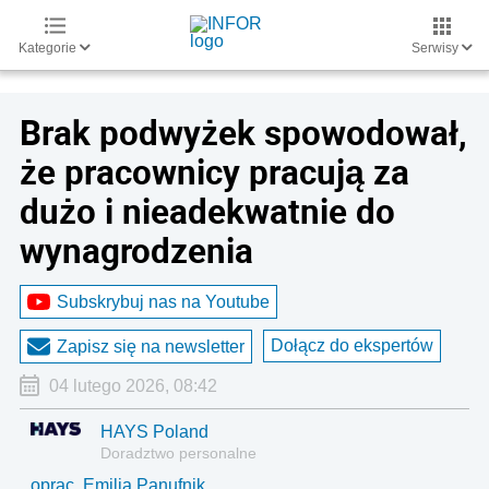
Kategorie
Serwisy
Brak podwyżek spowodował,
że pracownicy pracują za
dużo i nieadekwatnie do
wynagrodzenia
Subskrybuj nas na Youtube
Dołącz do ekspertów
Zapisz się na newsletter
04 lutego 2026, 08:42
HAYS Poland
Doradztwo personalne
oprac. Emilia Panufnik