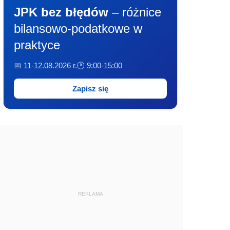
JPK bez błędów
– różnice
bilansowo-podatkowe w
praktyce
📅 11-12.08.2026 r.
🕐 9:00-15:00
Zapisz się
REKLAMA