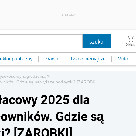
REKLAMA
Sklep
ektor publiczny
Prawo
Twoje pieniądze
Moto
»
ysokość wynagrodzenia
owników. Gdzie są najwyższe podwyżki? [ZAROBKI]
łacowy 2025 dla
cowników. Gdzie są
i? [ZAROBKI]