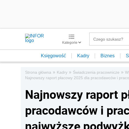
Kategorie
Księgowość
Kadry
Biznes
S
»
»
»
Strona główna
Kadry
Świadczenia pracownicze
W
Najnowszy raport płacowy 2025 dla pracodawców i prac
Najnowszy raport p
pracodawców i pra
najwyższe podwyżk