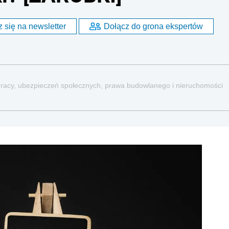
 się na newsletter
Dołącz do grona ekspertów
a pracy, ubezpieczeń społecznych, prawa budowlanego i nieruchomości