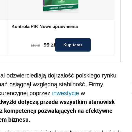
Kontrola PIP. Nowe uprawnienia
99 zł
Kup teraz
119 zł
l odzwierciedlają dojrzałość polskiego rynku
ań osiągnął względną stabilność. Firmy
kurencyjnej poprzez
inwestycje
w
dwyżki dotyczą przede wszystkim stanowisk
az kompetencji pozwalających na efektywne
iem biznesu.