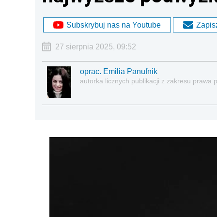
Subskrybuj nas na Youtube
Zapisz
27 sierpnia 2025, 09:52
oprac. Emilia Panufnik
autorka licznych publikacji z zakresu praw