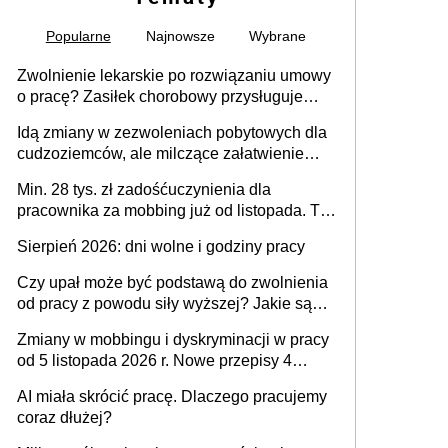
Popularne
Najnowsze
Wybrane
Zwolnienie lekarskie po rozwiązaniu umowy
o pracę? Zasiłek chorobowy przysługuje
tylko w przypadku zachorowania w ciągu 14
Idą zmiany w zezwoleniach pobytowych dla
dni od ustania stosunku pracy
cudzoziemców, ale milczące załatwienie
spraw przewidziano tylko dla wybranych
Min. 28 tys. zł zadośćuczynienia dla
pracownika za mobbing już od listopada. To
także nieuzasadniona krytyka i izolowanie z
Sierpień 2026: dni wolne i godziny pracy
zespołu
Czy upał może być podstawą do zwolnienia
od pracy z powodu siły wyższej? Jakie są
obowiązki pracodawcy
Zmiany w mobbingu i dyskryminacji w pracy
od 5 listopada 2026 r. Nowe przepisy 4
sierpnia zostały ogłoszone w Dzienniku
AI miała skrócić pracę. Dlaczego pracujemy
Ustaw
coraz dłużej?