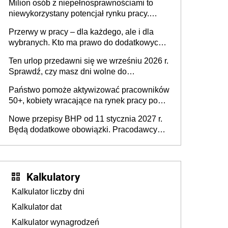
Milion osób z niepełnosprawnościami to
niewykorzystany potencjał rynku pracy.
Problemem nie jest brak kandydatów,
Przerwy w pracy – dla każdego, ale i dla
dofinansowań czy refundacji, ale bariery po
wybranych. Kto ma prawo do dodatkowych
stronie systemu i świadomości
15 minut?
pracodawców [WYWIAD]
Ten urlop przedawni się we wrześniu 2026 r.
Sprawdź, czy masz dni wolne do
wykorzystania
Państwo pomoże aktywizować pracowników
50+, kobiety wracające na rynek pracy po
urodzeniu dzieci, osoby przewlekle chore i
Nowe przepisy BHP od 11 stycznia 2027 r.
osoby neuroatypowe. Powstanie Fundusz
Będą dodatkowe obowiązki. Pracodawcy
na rzecz Inkluzywności w Zatrudnianiu?
dostają czas na przygotowanie się do zmian
Kalkulatory
Kalkulator liczby dni
Kalkulator dat
Kalkulator wynagrodzeń