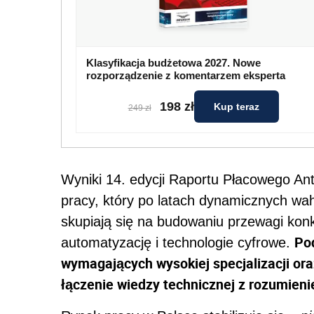
Klasyfikacja budżetowa 2027. Nowe
rozporządzenie z komentarzem eksperta
198 zł
Kup teraz
249 zł
Wyniki 14. edycji Raportu Płacowego Anta
pracy, który po latach dynamicznych wah
skupiają się na budowaniu przewagi kon
Po
automatyzację i technologie cyfrowe.
wymagających wysokiej specjalizacji or
łączenie wiedzy technicznej z rozumien