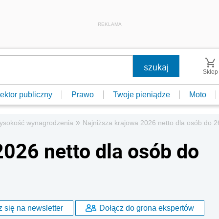
REKLAMA
Sklep
ektor publiczny
Prawo
Twoje pieniądze
Moto
»
ysokość wynagrodzenia
Najniższa krajowa 2026 netto dla osób do 2
2026 netto dla osób do
 się na newsletter
Dołącz do grona ekspertów