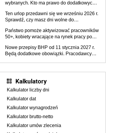
wybranych. Kto ma prawo do dodatkowych
stronie systemu i świadomości
15 minut?
pracodawców [WYWIAD]
Ten urlop przedawni się we wrześniu 2026 r.
Sprawdź, czy masz dni wolne do
wykorzystania
Państwo pomoże aktywizować pracowników
50+, kobiety wracające na rynek pracy po
urodzeniu dzieci, osoby przewlekle chore i
Nowe przepisy BHP od 11 stycznia 2027 r.
osoby neuroatypowe. Powstanie Fundusz
Będą dodatkowe obowiązki. Pracodawcy
na rzecz Inkluzywności w Zatrudnianiu?
dostają czas na przygotowanie się do zmian
Kalkulatory
Kalkulator liczby dni
Kalkulator dat
Kalkulator wynagrodzeń
Kalkulator brutto-netto
Kalkulator umów zlecenia