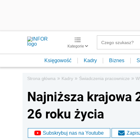
Kategorie
Księgowość
Kadry
Biznes
S
»
»
»
Strona główna
Kadry
Świadczenia pracownicze
W
Najniższa krajowa 
26 roku życia
Subskrybuj nas na Youtube
Zapisz