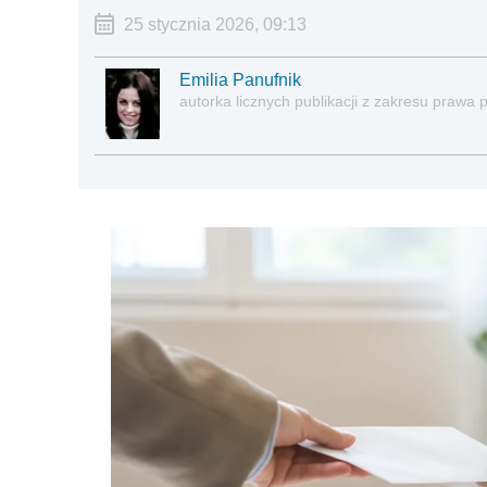
25 stycznia 2026, 09:13
Emilia Panufnik
autorka licznych publikacji z zakresu praw