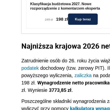
Klasyfikacja budżetowa 2027. Nowe
rozporządzenie z komentarzem eksperta
198 zł
Kup teraz
249 zł
Najniższa krajowa 2026 net
Zatrudnienie osób do 26. roku życia wiąż
podatek
dochodowy (tzw. zerowy PIT). Il
powyższego wyliczenia,
zaliczka
na poda
Wynagrodzenie netto pracownika 
198 zł.
3773,85 zł.
zł. Wyniesie
Poszczególne składniki wynagrodzenia z
kalkulatora wynag
wyliczyć przy pomocy