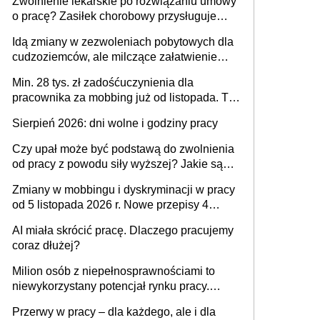
Zwolnienie lekarskie po rozwiązaniu umowy
o pracę? Zasiłek chorobowy przysługuje
tylko w przypadku zachorowania w ciągu 14
Idą zmiany w zezwoleniach pobytowych dla
dni od ustania stosunku pracy
cudzoziemców, ale milczące załatwienie
spraw przewidziano tylko dla wybranych
Min. 28 tys. zł zadośćuczynienia dla
pracownika za mobbing już od listopada. To
także nieuzasadniona krytyka i izolowanie z
Sierpień 2026: dni wolne i godziny pracy
zespołu
Czy upał może być podstawą do zwolnienia
od pracy z powodu siły wyższej? Jakie są
obowiązki pracodawcy
Zmiany w mobbingu i dyskryminacji w pracy
od 5 listopada 2026 r. Nowe przepisy 4
sierpnia zostały ogłoszone w Dzienniku
AI miała skrócić pracę. Dlaczego pracujemy
Ustaw
coraz dłużej?
Milion osób z niepełnosprawnościami to
niewykorzystany potencjał rynku pracy.
Problemem nie jest brak kandydatów,
Przerwy w pracy – dla każdego, ale i dla
dofinansowań czy refundacji, ale bariery po