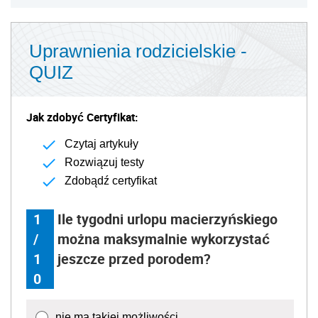
Uprawnienia rodzicielskie -
QUIZ
Jak zdobyć Certyfikat:
Czytaj artykuły
Rozwiązuj testy
Zdobądź certyfikat
1
Ile tygodni urlopu macierzyńskiego
/
można maksymalnie wykorzystać
1
jeszcze przed porodem?
0
nie ma takiej możliwości