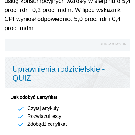
usług konsumpcyjnych wzrosły w sierpniu o 5,4
proc. rdr i 0,2 proc. mdm. W lipcu wskaźnik
CPI wyniósł odpowiednio: 5,0 proc. rdr i 0,4
proc. mdm.
AUTOPROMOCJA
Uprawnienia rodzicielskie -
QUIZ
Jak zdobyć Certyfikat:
Czytaj artykuły
Rozwiązuj testy
Zdobądź certyfikat