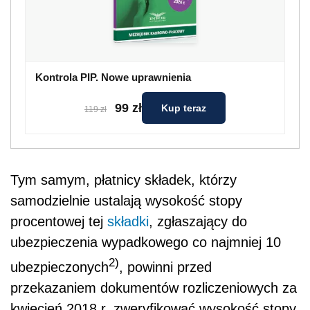
Kontrola PIP. Nowe uprawnienia
99 zł
Kup teraz
119 zł
Tym samym, płatnicy składek, którzy
samodzielnie ustalają wysokość stopy
procentowej tej
składki
, zgłaszający do
ubezpieczenia wypadkowego co najmniej 10
2)
ubezpieczonych
, powinni przed
przekazaniem dokumentów rozliczeniowych za
kwiecień 2018 r. zweryfikować wysokość stopy