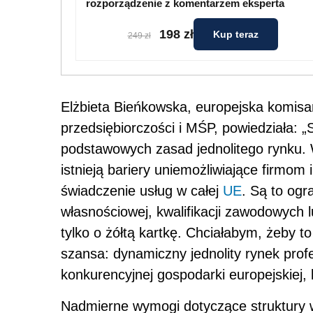
rozporządzenie z komentarzem eksperta
198 zł
Kup teraz
249 zł
Elżbieta Bieńkowska, europejska komis
przedsiębiorczości i MŚP, powiedziała:
podstawowych zasad jednolitego rynku. 
istnieją bariery uniemożliwiające firm
świadczenie usług w całej
UE
. Są to ogr
własnościowej, kwalifikacji zawodowych l
tylko o żółtą kartkę. Chciałabym, żeby t
szansa: dynamiczny jednolity rynek prof
konkurencyjnej gospodarki europejskiej, k
Nadmierne wymogi dotyczące struktury 