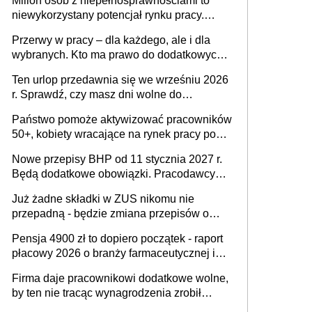
Milion osób z niepełnosprawnościami to
niewykorzystany potencjał rynku pracy.
Problemem nie jest brak kandydatów,
Przerwy w pracy – dla każdego, ale i dla
dofinansowań czy refundacji, ale bariery po
wybranych. Kto ma prawo do dodatkowych
stronie systemu i świadomości
15 minut?
pracodawców [WYWIAD]
Ten urlop przedawnia się we wrześniu 2026
r. Sprawdź, czy masz dni wolne do
wykorzystania
Państwo pomoże aktywizować pracowników
50+, kobiety wracające na rynek pracy po
urodzeniu dzieci, osoby przewlekle chore i
Nowe przepisy BHP od 11 stycznia 2027 r.
osoby neuroatypowe. Powstanie Fundusz
Będą dodatkowe obowiązki. Pracodawcy
na rzecz Inkluzywności w Zatrudnianiu?
dostają czas na przygotowanie się do zmian
Już żadne składki w ZUS nikomu nie
przepadną - będzie zmiana przepisów o
przedawnieniu i niepodleganiu
Pensja 4900 zł to dopiero początek - raport
ubezpieczeniom społecznym
płacowy 2026 o branży farmaceutycznej i
chemicznej
Firma daje pracownikowi dodatkowe wolne,
by ten nie tracąc wynagrodzenia zrobił
dodatkowe badania. Ten benefit się