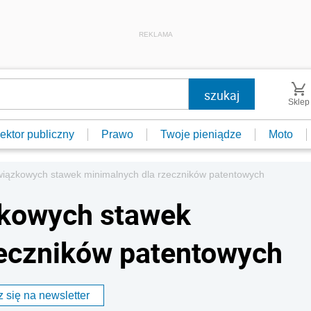
REKLAMA
Sklep
ektor publiczny
Prawo
Twoje pieniądze
Moto
wiązkowych stawek minimalnych dla rzeczników patentowych
zkowych stawek
zeczników patentowych
 się na newsletter