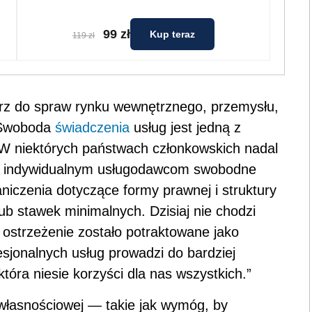
99 zł
Kup teraz
119 zł
arz do spraw rynku wewnętrznego, przemysłu,
 „Swoboda
świadczenia
usług jest jedną z
W niektórych państwach członkowskich nadal
om i indywidualnym usługodawcom swobodne
aniczenia dotyczące formy prawnej i struktury
ub stawek minimalnych. Dzisiaj nie chodzi
o ostrzeżenie zostało potraktowane jako
esjonalnych usług prowadzi do bardziej
tóra niesie korzyści dla nas wszystkich.”
własnościowej — takie jak wymóg, by