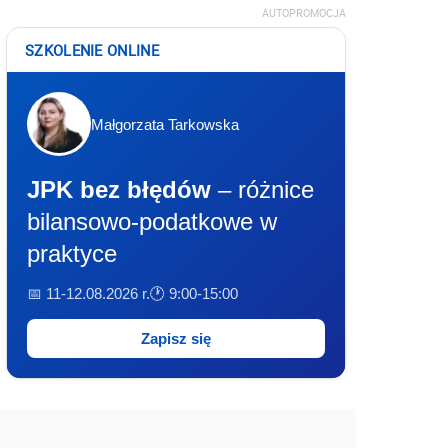
AUTOPROMOCJA
SZKOLENIE ONLINE
Małgorzata Tarkowska
JPK bez błędów
– różnice
bilansowo-podatkowe w
praktyce
📅 11-12.08.2026 r.
🕐 9:00-15:00
Zapisz się