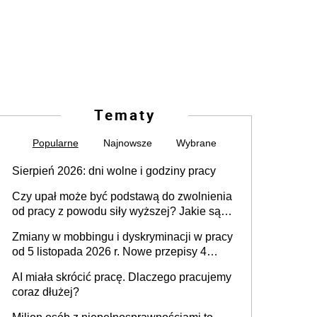
Tematy
Popularne
Najnowsze
Wybrane
Sierpień 2026: dni wolne i godziny pracy
Czy upał może być podstawą do zwolnienia
od pracy z powodu siły wyższej? Jakie są
obowiązki pracodawcy
Zmiany w mobbingu i dyskryminacji w pracy
od 5 listopada 2026 r. Nowe przepisy 4
sierpnia zostały ogłoszone w Dzienniku
AI miała skrócić pracę. Dlaczego pracujemy
Ustaw
coraz dłużej?