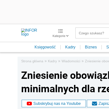
Kategorie
Księgowość
Kadry
Biznes
S
»
»
»
Strona główna
Kadry
Wiadomości
Zniesienie obo
Zniesienie obowią
minimalnych dla r
Subskrybuj nas na Youtube
Zapisz