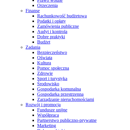
Prawo wodne
Orzeczenia
Finanse
Rachunkowość budżetowa
Podatki i opłaty
Zamówienia publiczne
Audyt i kontrola
Dobre praktyki
Budżet
Zadania
Bezpieczeństwo
Oświata
Kultura
Pomoc społeczna
Zdrowie
Sport i turystyka
Środowisko
Gospodarka komunalna
Gospodarka przestrzenna
Zarządzanie nieruchomościami
Rozwój i promocja
Fundusze unijne
Współpraca
Partnerstwo publiczno-prywatne
Marketing