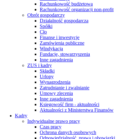
Rachunkowość budżetowa
Rachunkowość organizacji non-profit
Obrót gospodarczy
Działalność gospodarcza
Spółki
Cło
Finanse i inwestycje
Zamówienia publiczne
Windykacja
Fundacje, stowarzyszenia
Inne zagadnienia
ZUS i kadry
Składki
Urlopy
Wynagrodzenia
Zatrudnianie i zwalnianie
Umowy zlecenia
Inne zagadnienia
Księgowość firm - aktualności
Aktualności z Ministerstwa Finansów
Kadry
Indywidualne prawo pracy
Czas pracy
Ochrona danych osobowych
Odpowiedzialność, prawa i obowiązki