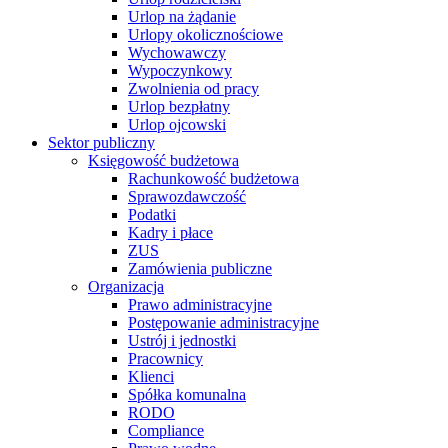
Urlop na żądanie
Urlopy okolicznościowe
Wychowawczy
Wypoczynkowy
Zwolnienia od pracy
Urlop bezpłatny
Urlop ojcowski
Sektor publiczny
Księgowość budżetowa
Rachunkowość budżetowa
Sprawozdawczość
Podatki
Kadry i płace
ZUS
Zamówienia publiczne
Organizacja
Prawo administracyjne
Postępowanie administracyjne
Ustrój i jednostki
Pracownicy
Klienci
Spółka komunalna
RODO
Compliance