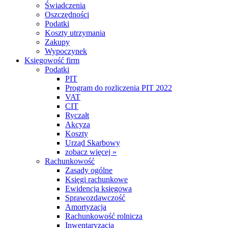
Świadczenia
Oszczędności
Podatki
Koszty utrzymania
Zakupy
Wypoczynek
Księgowość firm
Podatki
PIT
Program do rozliczenia PIT 2022
VAT
CIT
Ryczałt
Akcyza
Koszty
Urząd Skarbowy
zobacz więcej »
Rachunkowość
Zasady ogólne
Księgi rachunkowe
Ewidencja księgowa
Sprawozdawczość
Amortyzacja
Rachunkowość rolnicza
Inwentaryzacja