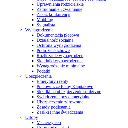
Uprawnienia rodzicielskie
Zatrudnianie i zwalnianie
Zakaz konkurencji
Mobbing
Sygnalista
Wynagrodzenia
Dokumentacja płacowa
Działalność socjalna
Ochrona wynagrodzenia
Podróże służbowe
Rozliczanie wynagrodzeń
Składniki wynagrodzenia
Wynagrodzenie minimalne
Podatki
Ubezpieczenia
Emerytury i renty
Pracownicze Plany Kapitałowe
Składki na ubezpieczenie społeczne
Świadczenie przedemerytalne
Ubezpieczenie zdrowotne
Zasady podlegania
Zasiłki i inne świadczenia
Urlopy
Macierzyński
Urlop rodzicielski