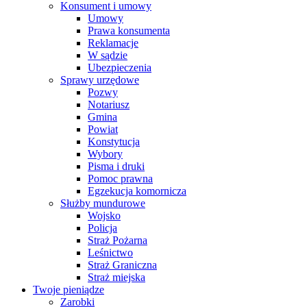
Konsument i umowy
Umowy
Prawa konsumenta
Reklamacje
W sądzie
Ubezpieczenia
Sprawy urzędowe
Pozwy
Notariusz
Gmina
Powiat
Konstytucja
Wybory
Pisma i druki
Pomoc prawna
Egzekucja komornicza
Służby mundurowe
Wojsko
Policja
Straż Pożarna
Leśnictwo
Straż Graniczna
Straż miejska
Twoje pieniądze
Zarobki