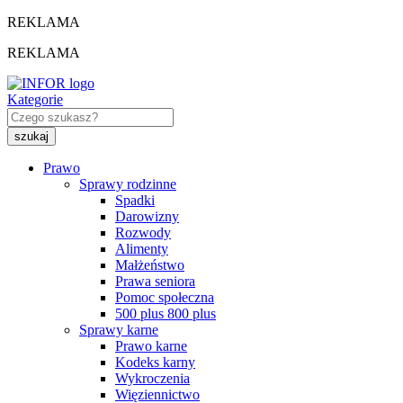
REKLAMA
REKLAMA
Kategorie
Prawo
Sprawy rodzinne
Spadki
Darowizny
Rozwody
Alimenty
Małżeństwo
Prawa seniora
Pomoc społeczna
500 plus 800 plus
Sprawy karne
Prawo karne
Kodeks karny
Wykroczenia
Więziennictwo