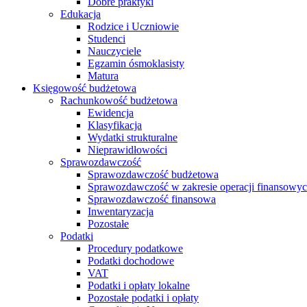
Dobre praktyki
Edukacja
Rodzice i Uczniowie
Studenci
Nauczyciele
Egzamin ósmoklasisty
Matura
Księgowość budżetowa
Rachunkowość budżetowa
Ewidencja
Klasyfikacja
Wydatki strukturalne
Nieprawidłowości
Sprawozdawczość
Sprawozdawczość budżetowa
Sprawozdawczość w zakresie operacji finansowy
Sprawozdawczość finansowa
Inwentaryzacja
Pozostałe
Podatki
Procedury podatkowe
Podatki dochodowe
VAT
Podatki i opłaty lokalne
Pozostałe podatki i opłaty