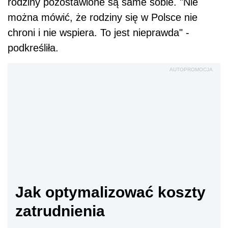
Wiceminister pracy i polityki społecznej
Czesława Ostrowska poinformowała, że nie
ma jeszcze opinii rządu w sprawie projektu.
Nie zgodziła się jednak z opinią, że polskie
rodziny pozostawione są same sobie. "Nie
można mówić, że rodziny się w Polsce nie
chroni i nie wspiera. To jest nieprawda" -
podkreśliła.
AUTOPROMOCJA