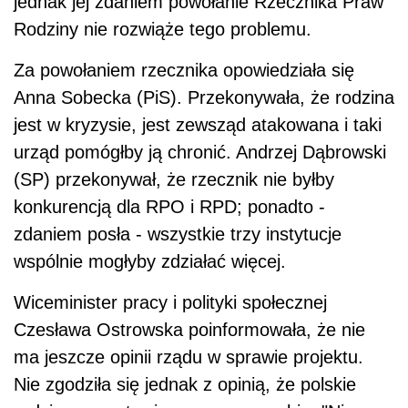
bezcelowe.
Anna Bańkowska (SLD) przyznała, że polskie
rodziny mają wiele kłopotów, a w trudnych
sytuacjach pozostawiane są same sobie,
jednak jej zdaniem powołanie Rzecznika Praw
Rodziny nie rozwiąże tego problemu.
Za powołaniem rzecznika opowiedziała się
Anna Sobecka (PiS). Przekonywała, że rodzina
jest w kryzysie, jest zewsząd atakowana i taki
urząd pomógłby ją chronić. Andrzej Dąbrowski
(SP) przekonywał, że rzecznik nie byłby
konkurencją dla RPO i RPD; ponadto -
zdaniem posła - wszystkie trzy instytucje
wspólnie mogłyby zdziałać więcej.