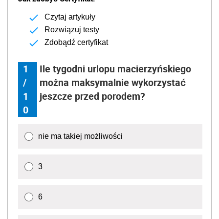
akw/ as/ mow/
AUTOPROMOCJA
Uprawnienia rodzicielskie -
QUIZ
Jak zdobyć Certyfikat:
Czytaj artykuły
Rozwiązuj testy
Zdobądź certyfikat
1
Ile tygodni urlopu macierzyńskiego
/
można maksymalnie wykorzystać
1
jeszcze przed porodem?