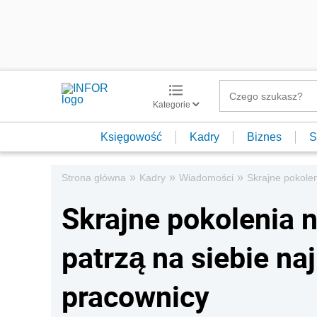
Kategorie
Księgowość
Kadry
Biznes
S
»
»
»
Strona główna
Kadry
Wiadomości
Skrajne pokolen
Skrajne pokolenia n
patrzą na siebie naj
pracownicy