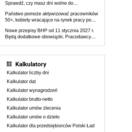
Sprawdź, czy masz dni wolne do
wykorzystania
Państwo pomoże aktywizować pracowników
50+, kobiety wracające na rynek pracy po
urodzeniu dzieci, osoby przewlekle chore i
Nowe przepisy BHP od 11 stycznia 2027 r.
osoby neuroatypowe. Powstanie Fundusz
Będą dodatkowe obowiązki. Pracodawcy
na rzecz Inkluzywności w Zatrudnianiu?
dostają czas na przygotowanie się do zmian
Kalkulatory
Kalkulator liczby dni
Kalkulator dat
Kalkulator wynagrodzeń
Kalkulator brutto-netto
Kalkulator umów zlecenia
Kalkulator umów o dzieło
Kalkulator dla przedsiębiorców Polski Ład