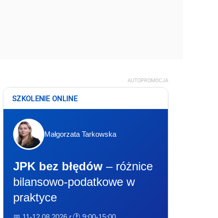
AUTOPROMOCJA
SZKOLENIE ONLINE
Małgorzata Tarkowska
JPK bez błędów
– różnice
bilansowo-podatkowe w
praktyce
📅 11-12.08.2026 r.
🕐 9:00-15:00