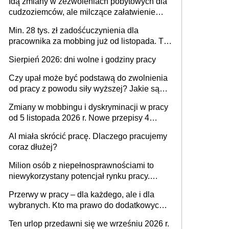
Idą zmiany w zezwoleniach pobytowych dla
dni od ustania stosunku pracy
cudzoziemców, ale milczące załatwienie
spraw przewidziano tylko dla wybranych
Min. 28 tys. zł zadośćuczynienia dla
pracownika za mobbing już od listopada. To
także nieuzasadniona krytyka i izolowanie z
Sierpień 2026: dni wolne i godziny pracy
zespołu
Czy upał może być podstawą do zwolnienia
od pracy z powodu siły wyższej? Jakie są
obowiązki pracodawcy
Zmiany w mobbingu i dyskryminacji w pracy
od 5 listopada 2026 r. Nowe przepisy 4
sierpnia zostały ogłoszone w Dzienniku
AI miała skrócić pracę. Dlaczego pracujemy
Ustaw
coraz dłużej?
Milion osób z niepełnosprawnościami to
niewykorzystany potencjał rynku pracy.
Problemem nie jest brak kandydatów,
Przerwy w pracy – dla każdego, ale i dla
dofinansowań czy refundacji, ale bariery po
wybranych. Kto ma prawo do dodatkowych
stronie systemu i świadomości
15 minut?
pracodawców [WYWIAD]
Ten urlop przedawni się we wrześniu 2026 r.