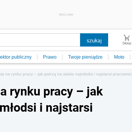
REKLAMA
Sklep
ektor publiczny
Prawo
Twoje pieniądze
Moto
ia na rynku pracy – jak patrzą na siebie najmłodsi i najstarsi pracownic
a rynku pracy – jak
młodsi i najstarsi