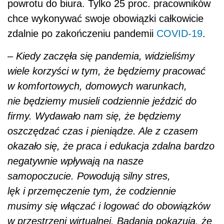
okazało się, że praca i edukacja zdalna bardzo
negatywnie wpływają na nasze
samopoczucie. Powodują silny stres,
lęk i przemęczenie tym, że codziennie
musimy się włączać i logować do obowiązków
w przestrzeni wirtualnej. Badania pokazują, że
osoby, które przez pandemię zostały
przymuszone do pracy
zdalnej, częściej odczuwają silne
przemęczenie takim modelem i niesie to za
sobą negatywne skutki w przestrzeni
społecznej –
mówi agencji informacyjnej
Newseria Biznes dr Dagmara Kawoń-Noga.