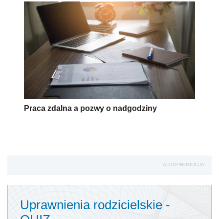
AUTOPROMOCJA
Uprawnienia rodzicielskie -
QUIZ
Jak zdobyć Certyfikat:
Czytaj artykuły
Rozwiązuj testy
Zdobądź certyfikat
1
Ile tygodni urlopu macierzyńskiego
/
można maksymalnie wykorzystać
1
jeszcze przed porodem?