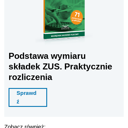
Sprawd
ź
Zobacz również:
Zarządzanie personelem w nowej
rzeczywistości
Rozmowa kwalifikacyjna online - 7 porad dla
rekruterów
Skutki
Badanie „Nonverbal Overload: A Theoretical
Argument for the Causes of Zoom Fatigue”,