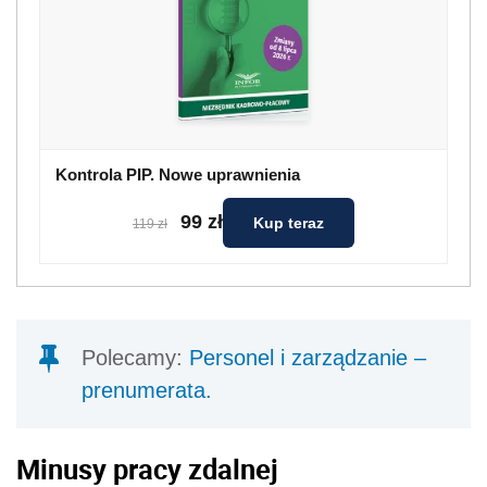
Polecamy:
Personel i zarządzanie –
prenumerata.
Minusy pracy zdalnej
Od marca ubiegłego roku w trybie całkowicie
zdalnym pracuje aż 6 na 10 Polaków.
Pracownicy nie są jednak do końca zadowoleni
z tego modelu, skarżąc się m.in. na zacieranie
granicy między życiem prywatnym
i zawodowym oraz brak bezpośredniego
kontaktu z innymi pracownikami. Prawie 20
proc. przyznało, że ich relacje z kolegami