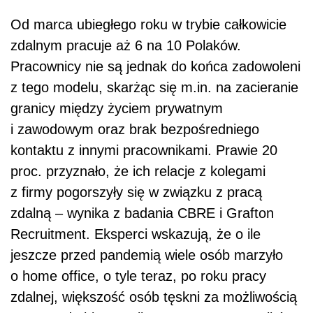
z firmy pogorszyły się w związku z pracą
zdalną – wynika z badania CBRE i Grafton
Recruitment. Eksperci wskazują, że o ile
jeszcze przed pandemią wiele osób marzyło
o home office, o tyle teraz, po roku pracy
zdalnej, większość osób tęskni za możliwością
powrotu do biura. Tylko 25 proc. pracowników
chce wykonywać swoje obowiązki całkowicie
zdalnie po zakończeniu pandemii
COVID-19
.
– Kiedy zaczęła się pandemia, widzieliśmy
wiele korzyści w tym, że będziemy pracować
w komfortowych, domowych warunkach,
nie będziemy musieli codziennie jeździć do
firmy. Wydawało nam się, że będziemy
oszczędzać czas i pieniądze. Ale z czasem