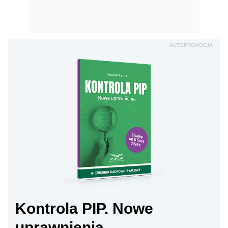
Kontrola PIP. Nowe
uprawnienia
Sprawd
ź
Zobacz również:
Efektywność pracy a pandemia COVID-19
Praca zdalna a pozwy o nadgodziny
Definicja pracy zdalnej stwarza problemy