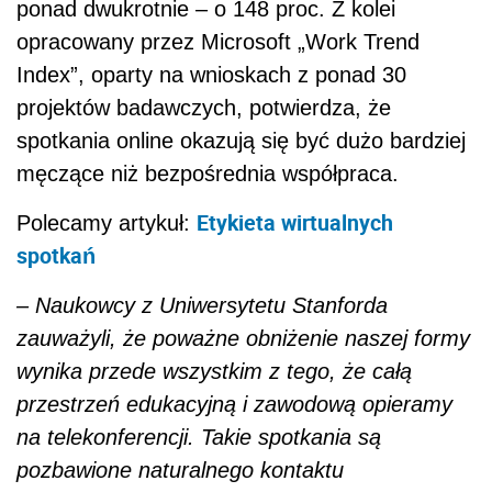
– Naukowcy z Uniwersytetu Stanforda
zauważyli, że poważne obniżenie naszej formy
wynika przede wszystkim z tego, że całą
przestrzeń edukacyjną i zawodową opieramy
na telekonferencji. Takie spotkania są
pozbawione naturalnego kontaktu
społecznego, w trakcie telekonferencji
nie jesteśmy w stanie obserwować
bezpośrednio mowy ciała, mimiki, gestykulacji
osób, z którymi pracujemy. Brak tego
komunikatu powoduje, że mocno się
męczymy, bo mowa ciała jest bardzo ważnym
kanałem komunikacyjnym. Informuje nas
o tym, jakie są autentyczne intencje i postawy
osób, z którymi współpracujemy –