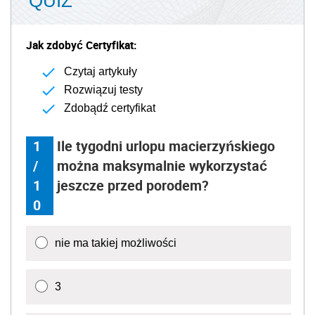
0
nie ma takiej możliwości
3
6
9 - tylko jeśli pracodawca wyrazi na to zgodę
Następne
Źródło:
Newseria