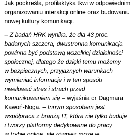
niwelować stres i strach przed
komunikowaniem się
– wyjaśnia dr Dagmara
Kawoń-Noga. –
Innym sposobem jest
współpraca z branżą IT, która nie tylko buduje
i tworzy platformy dedykowane do pracy
w trybie online, ale również może je
modyfikować w taki sposób, by zmniejszać
ilość stresorów.
Zobacz również:
Jak komunikować się z pracownikami w
dobie niepewności?
Jak zadbać o pracownika w czasie pandemii
COVID-19?