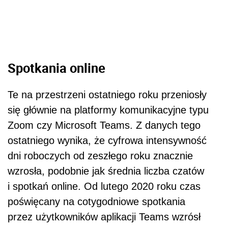
ostatniego wynika, że cyfrowa intensywność
dni roboczych od zeszłego roku znacznie
wzrosła, podobnie jak średnia liczba czatów
i spotkań online. Od lutego 2020 roku czas
poświęcany na cotygodniowe spotkania
przez użytkowników aplikacji Teams wzrósł
ponad dwukrotnie – o 148 proc. Z kolei
opracowany przez Microsoft „Work Trend
Index”, oparty na wnioskach z ponad 30
projektów badawczych, potwierdza, że
spotkania online okazują się być dużo bardziej
męczące niż bezpośrednia współpraca.
Etykieta wirtualnych
Polecamy artykuł:
spotkań