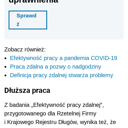
Dłuższa praca
Z badania „Efektywność pracy zdalnej”,
przygotowanego dla Rzetelnej Firmy
i Krajowego Rejestru Długów, wynika też, że
home office wydłuża czas pracy. Aż 45 proc.
pracowników poświęca na pracę zdalną więcej
czasu niż w siedzibie firmy. Jednocześnie co
drugi przyznaje, że brakuje mu
bezpośredniego kontaktu ze
współpracownikami, wspólnych rozmów,
spotkań na korytarzu czy w firmowej stołówce,
a 39 proc. czuje wyraźną potrzebę regularnych
spotkań.