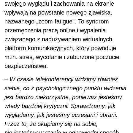
siebie, co z psychologicznego punktu widzenia
jest bardzo niekorzystne, ponieważ jesteśmy
wtedy bardziej krytyczni. Sprawdzamy, jak
wyglądamy, jak jesteśmy uczesani i ubrani.
Przez to, że skupiamy się na sobie,
nie jesteśmy w stanie w odpowiedni sposób
skupić się na merytorycznej warstwie
przekazu, który budujemy albo odbieramy –
mówi dr Dagmara Kawoń-Noga.
Jak wskazuje, przemęczenie zdalną pracą to
tylko część problemu, bo rok temu do online’u
przeniosły się nie tylko służbowe spotkania,
lecz także pozostałe aspekty prywatnego
życia. W efekcie przed ekranami i w internecie