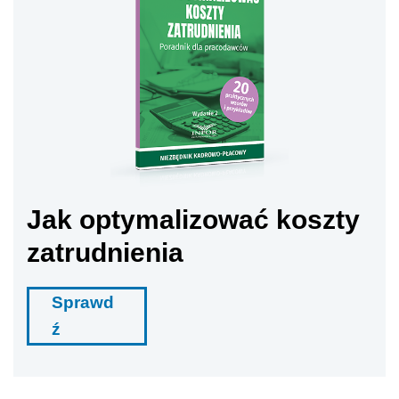
zatrudnienia
Sprawd
ź
Jak podkreśla, profilaktyka tkwi w odpowiednim
organizowaniu interakcji online oraz budowaniu
nowej kultury komunikacji.
– Z badań HRK wynika, że dla 43 proc.
badanych szczera, dwustronna komunikacja
powinna być podstawą wszelkiej działalności
społecznej, dlatego że dzięki temu możemy
w bezpiecznych, przyjaznych warunkach
wymieniać informacje i w ten sposób