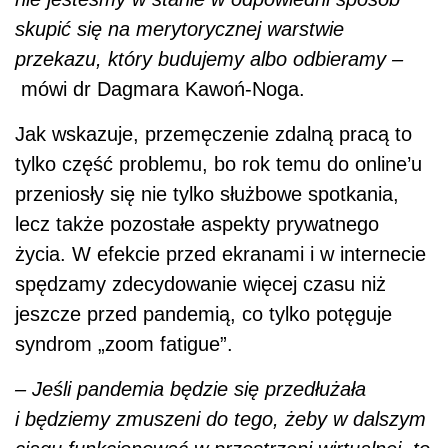
spędzamy zdecydowanie więcej czasu niż
jeszcze przed pandemią, co tylko potęguje
syndrom „zoom fatigue”.
– Jeśli pandemia będzie się przedłużała
i będziemy zmuszeni do tego, żeby w dalszym
ciągu funkcjonować w przestrzeni wirtualnej, to
ten wpływ będzie coraz bardziej negatywny.
Już teraz eksperci alarmują, że coraz więcej
ludzi, bez względu na wiek, potrzebuje
wsparcia psychologicznego bądź
psychiatrycznego. U osób, które
pracują i funkcjonują w ten sposób, pojawiają
się stany lękowe i depresyjne, więc należy
spodziewać się nasilenia tego typu objawów