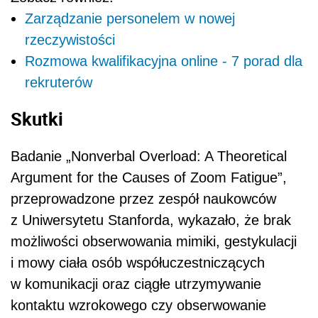
przeprowadzone przez zespół naukowców
z Uniwersytetu Stanforda, wykazało, że brak
możliwości obserwowania mimiki, gestykulacji
i mowy ciała osób współuczestniczących
w komunikacji oraz ciągłe utrzymywanie
kontaktu wzrokowego czy obserwowanie
swojego wyglądu i zachowania na ekranie
wpływają na powstanie nowego zjawiska,
nazwanego „zoom fatigue”. To syndrom
przemęczenia pracą online i wypalenia
związanego z nadużywaniem wirtualnych
platform komunikacyjnych, który powoduje
m.in. stres, wycofanie i zaburzone poczucie
bezpieczeństwa.
– W czasie telekonferencji widzimy również