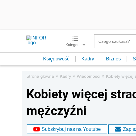
Kategorie
Księgowość
Kadry
Biznes
S
»
»
»
Strona główna
Kadry
Wiadomości
Kobiety więcej 
Kobiety więcej stra
mężczyźni
Subskrybuj nas na Youtube
Zapisz