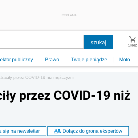
REKLAMA
Sklep
ektor publiczny
Prawo
Twoje pieniądze
Moto
straciły przez COVID-19 niż mężczyźni
ciły przez COVID-19 niż
 się na newsletter
Dołącz do grona ekspertów