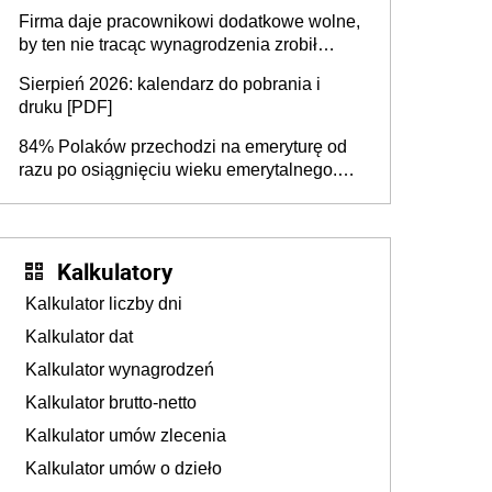
chemicznej
Firma daje pracownikowi dodatkowe wolne,
by ten nie tracąc wynagrodzenia zrobił
dodatkowe badania. Ten benefit się
Sierpień 2026: kalendarz do pobrania i
sprawdza
druku [PDF]
84% Polaków przechodzi na emeryturę od
razu po osiągnięciu wieku emerytalnego.
Natomiast pokolenie X musi pracować
dłużej, ale czy jest w stanie? Pracownicy
45+ to siła napędowa gospodarki
Kalkulatory
Kalkulator liczby dni
Kalkulator dat
Kalkulator wynagrodzeń
Kalkulator brutto-netto
Kalkulator umów zlecenia
Kalkulator umów o dzieło