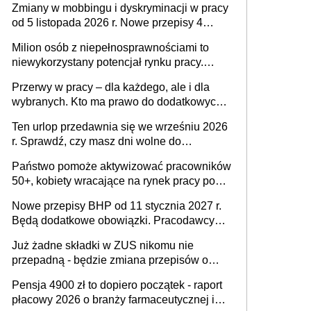
Zmiany w mobbingu i dyskryminacji w pracy
od 5 listopada 2026 r. Nowe przepisy 4
sierpnia zostały ogłoszone w Dzienniku
Milion osób z niepełnosprawnościami to
Ustaw
niewykorzystany potencjał rynku pracy.
Problemem nie jest brak kandydatów,
Przerwy w pracy – dla każdego, ale i dla
dofinansowań czy refundacji, ale bariery po
wybranych. Kto ma prawo do dodatkowych
stronie systemu i świadomości
15 minut?
pracodawców [WYWIAD]
Ten urlop przedawnia się we wrześniu 2026
r. Sprawdź, czy masz dni wolne do
wykorzystania
Państwo pomoże aktywizować pracowników
50+, kobiety wracające na rynek pracy po
urodzeniu dzieci, osoby przewlekle chore i
Nowe przepisy BHP od 11 stycznia 2027 r.
osoby neuroatypowe. Powstanie Fundusz
Będą dodatkowe obowiązki. Pracodawcy
na rzecz Inkluzywności w Zatrudnianiu?
dostają czas na przygotowanie się do zmian
Już żadne składki w ZUS nikomu nie
przepadną - będzie zmiana przepisów o
przedawnieniu i niepodleganiu
Pensja 4900 zł to dopiero początek - raport
ubezpieczeniom społecznym
płacowy 2026 o branży farmaceutycznej i