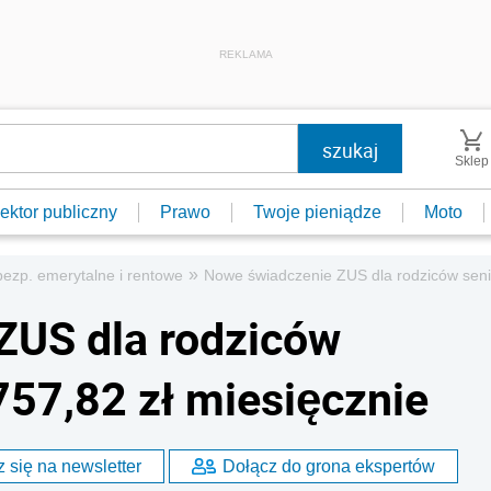
REKLAMA
Sklep
ektor publiczny
Prawo
Twoje pieniądze
Moto
»
ezp. emerytalne i rentowe
Nowe świadczenie ZUS dla rodziców seni
ZUS dla rodziców
757,82 zł miesięcznie
 się na newsletter
Dołącz do grona ekspertów