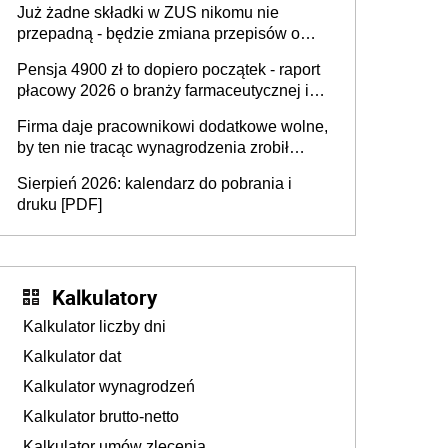
Już żadne składki w ZUS nikomu nie
przepadną - będzie zmiana przepisów o
przedawnieniu i niepodleganiu
Pensja 4900 zł to dopiero początek - raport
ubezpieczeniom społecznym
płacowy 2026 o branży farmaceutycznej i
chemicznej
Firma daje pracownikowi dodatkowe wolne,
by ten nie tracąc wynagrodzenia zrobił
dodatkowe badania. Ten benefit się
Sierpień 2026: kalendarz do pobrania i
sprawdza
druku [PDF]
Kalkulatory
Kalkulator liczby dni
Kalkulator dat
Kalkulator wynagrodzeń
Kalkulator brutto-netto
Kalkulator umów zlecenia