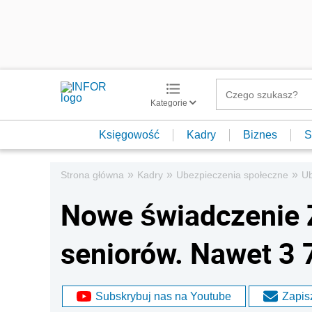
Kategorie
Księgowość
Kadry
Biznes
S
»
»
»
Strona główna
Kadry
Ubezpieczenia społeczne
Ub
Nowe świadczenie 
seniorów. Nawet 3 
Subskrybuj nas na Youtube
Zapisz