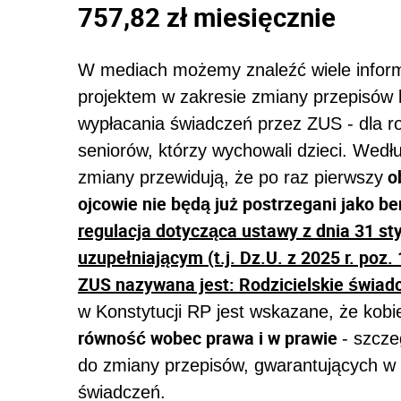
757,82 zł miesięcznie
W mediach możemy znaleźć wiele informa
projektem w zakresie zmiany przepisów 
wypłacania świadczeń przez ZUS - dla ro
seniorów, którzy wychowali dzieci. Wed
ob
zmiany przewidują, że po raz pierwszy
ojcowie nie będą już postrzegani jako bene
regulacja dotycząca ustawy z dnia 31 sty
uzupełniającym (t.j. Dz.U. z 2025 r. poz.
ZUS nazywana jest: Rodzicielskie świa
w Konstytucji RP jest wskazane, że ko
równość wobec prawa i w prawie
- szcze
do zmiany przepisów, gwarantujących w
świadczeń.