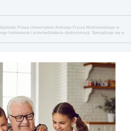
 Wydziale Prawa Uniwersytetu Andrzeja Frycza Modrzewskiego w
go traktowania i przeciwdziałania dyskryminacji. Specjalizuje się w
raz administracyjnoprawnych aspektach związanych z pracą i pomocą