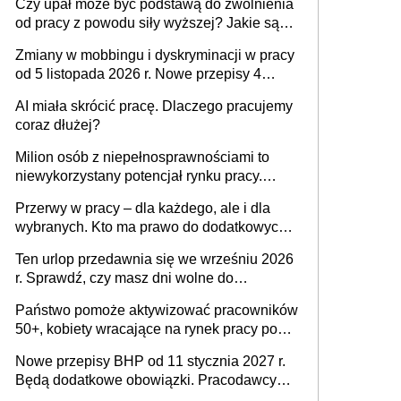
Czy upał może być podstawą do zwolnienia
od pracy z powodu siły wyższej? Jakie są
obowiązki pracodawcy
Zmiany w mobbingu i dyskryminacji w pracy
od 5 listopada 2026 r. Nowe przepisy 4
sierpnia zostały ogłoszone w Dzienniku
AI miała skrócić pracę. Dlaczego pracujemy
Ustaw
coraz dłużej?
Milion osób z niepełnosprawnościami to
niewykorzystany potencjał rynku pracy.
Problemem nie jest brak kandydatów,
Przerwy w pracy – dla każdego, ale i dla
dofinansowań czy refundacji, ale bariery po
wybranych. Kto ma prawo do dodatkowych
stronie systemu i świadomości
15 minut?
pracodawców [WYWIAD]
Ten urlop przedawnia się we wrześniu 2026
r. Sprawdź, czy masz dni wolne do
wykorzystania
Państwo pomoże aktywizować pracowników
50+, kobiety wracające na rynek pracy po
urodzeniu dzieci, osoby przewlekle chore i
Nowe przepisy BHP od 11 stycznia 2027 r.
osoby neuroatypowe. Powstanie Fundusz
Będą dodatkowe obowiązki. Pracodawcy
na rzecz Inkluzywności w Zatrudnianiu?
dostają czas na przygotowanie się do zmian