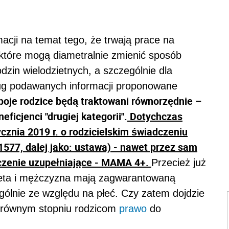
cji na temat tego, że trwają prace na
które mogą diametralnie zmienić sposób
dzin wielodzietnych, a szczególnie dla
ług podawanych informacji proponowane
oje rodzice będą traktowani równorzędnie –
ficjenci "drugiej kategorii".
Dotychczas
cznia 2019 r. o rodzicielskim świadczeniu
 1577, dalej jako: ustawa) - nawet przez sam
dczenie uzupełniające - MAMA 4+.
Przecież już
bieta i mężczyzna mają zagwarantowaną
gólnie ze względu na płeć. Czy zatem dojdzie
 równym stopniu rodzicom
prawo
do