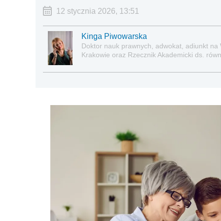
12 stycznia 2026, 13:51
Kinga Piwowarska
Doktor nauk prawnych, adwokat, adiunkt na
Krakowie oraz Rzecznik Akademicki ds. równe
prawie pracy, zabezpieczeniu społecznym o
socjalną.