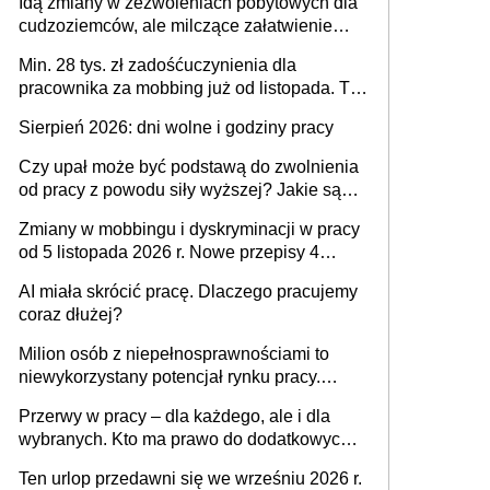
Idą zmiany w zezwoleniach pobytowych dla
dni od ustania stosunku pracy
cudzoziemców, ale milczące załatwienie
spraw przewidziano tylko dla wybranych
Min. 28 tys. zł zadośćuczynienia dla
pracownika za mobbing już od listopada. To
także nieuzasadniona krytyka i izolowanie z
Sierpień 2026: dni wolne i godziny pracy
zespołu
Czy upał może być podstawą do zwolnienia
od pracy z powodu siły wyższej? Jakie są
obowiązki pracodawcy
Zmiany w mobbingu i dyskryminacji w pracy
od 5 listopada 2026 r. Nowe przepisy 4
sierpnia zostały ogłoszone w Dzienniku
AI miała skrócić pracę. Dlaczego pracujemy
Ustaw
coraz dłużej?
Milion osób z niepełnosprawnościami to
niewykorzystany potencjał rynku pracy.
Problemem nie jest brak kandydatów,
Przerwy w pracy – dla każdego, ale i dla
dofinansowań czy refundacji, ale bariery po
wybranych. Kto ma prawo do dodatkowych
stronie systemu i świadomości
15 minut?
pracodawców [WYWIAD]
Ten urlop przedawni się we wrześniu 2026 r.