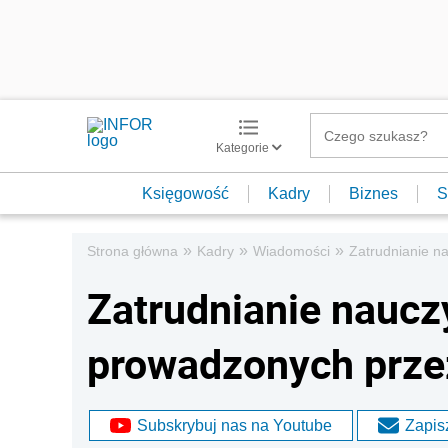
Kategorie
Księgowość
Kadry
Biznes
S
»
»
»
Strona główna
Kadry
Wiadomości
Zatrudnianie n
Zatrudnianie naucz
prowadzonych prze
Subskrybuj nas na Youtube
Zapisz