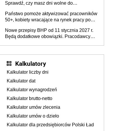
Sprawdź, czy masz dni wolne do
wykorzystania
Państwo pomoże aktywizować pracowników
50+, kobiety wracające na rynek pracy po
urodzeniu dzieci, osoby przewlekle chore i
Nowe przepisy BHP od 11 stycznia 2027 r.
osoby neuroatypowe. Powstanie Fundusz
Będą dodatkowe obowiązki. Pracodawcy
na rzecz Inkluzywności w Zatrudnianiu?
dostają czas na przygotowanie się do zmian
Kalkulatory
Kalkulator liczby dni
Kalkulator dat
Kalkulator wynagrodzeń
Kalkulator brutto-netto
Kalkulator umów zlecenia
Kalkulator umów o dzieło
Kalkulator dla przedsiębiorców Polski Ład