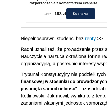
rozporządzenie z komentarzem eksperta
198 zł
Kup teraz
249 zł
Niepełnosprawni studenci bez
renty
>>
Radni uznali też, że prowadzenie przez
Nauczyciela narzuca określoną formę rea
organizacyjną, a pośrednio interesy ws
Trybunał Konstytucyjny nie podzielił tych
finansowej w stosunku do prowadzonych
posuniętą samodzielność
" - uzasadnia
Kotlinowski. Jak mówił, wynika to z tego
zadaniami własnymi jednostek samorządu