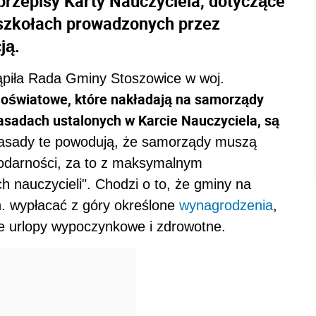
przepisy Karty Nauczyciela, dotyczące
 szkołach prowadzonych przez
ją.
ąpiła Rada Gminy Stoszowice w woj.
 oświatowe, które nakładają na samorządy
asadach ustalonych w Karcie Nauczyciela, są
zasady te powodują, że samorządy muszą
odarności, za to z maksymalnym
 nauczycieli". Chodzi o to, że gminy na
. wypłacać z góry określone
wynagrodzenia
,
ie urlopy wypoczynkowe i zdrowotne.