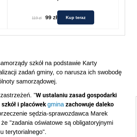
99 zł
Kup teraz
119 zł
 samorządy szkół na podstawie Karty
lizacji zadań gminy, co narusza ich swobodę
pólnoty samorządowej.
W ustalaniu zasad gospodarki
 zastrzeżeń. "
 szkół i placówek
zachowuje daleko
gmina
ł orzeczenie sędzia-sprawozdawca Marek
, że "zadania oświatowe są obligatoryjnymi
 terytorialnego".