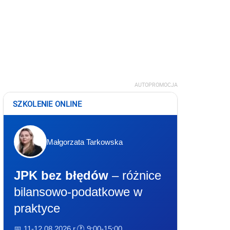
AUTOPROMOCJA
SZKOLENIE ONLINE
Małgorzata Tarkowska
JPK bez błędów
– różnice
bilansowo-podatkowe w
praktyce
📅 11-12.08.2026 r.
🕐 9:00-15:00