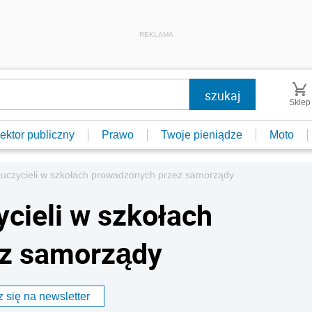
REKLAMA
Sklep
ektor publiczny
Prawo
Twoje pieniądze
Moto
auczycieli w szkołach prowadzonych przez samorządy
ycieli w szkołach
z samorządy
 się na newsletter