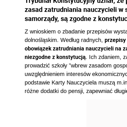
Trybunał Konstytucyjny uznał, że 
zasad zatrudniania nauczycieli w
samorządy, są zgodne z konstytuc
Z wnioskiem o zbadanie przepisów wyst
przepisy
dolnośląskim. Według radnych,
obowiązek zatrudniania nauczycieli na z
niezgodne z konstytucją
. Ich zdaniem, 
prowadzić szkoły "wbrew zasadom gosp
uwzględnieniem interesów ekonomicznych
podstawie Karty Nauczyciela muszą m.in
różne dodatki do pensji, zapewniać dług