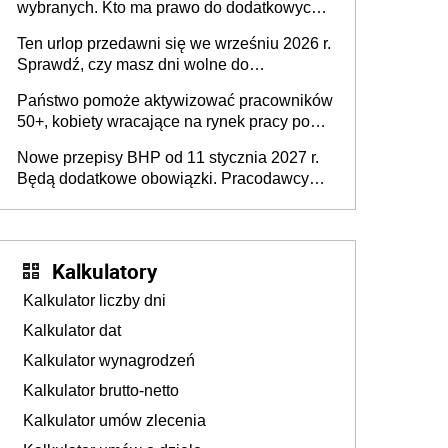
wybranych. Kto ma prawo do dodatkowych
stronie systemu i świadomości
15 minut?
pracodawców [WYWIAD]
Ten urlop przedawni się we wrześniu 2026 r.
Sprawdź, czy masz dni wolne do
wykorzystania
Państwo pomoże aktywizować pracowników
50+, kobiety wracające na rynek pracy po
urodzeniu dzieci, osoby przewlekle chore i
Nowe przepisy BHP od 11 stycznia 2027 r.
osoby neuroatypowe. Powstanie Fundusz
Będą dodatkowe obowiązki. Pracodawcy
na rzecz Inkluzywności w Zatrudnianiu?
dostają czas na przygotowanie się do zmian
Kalkulatory
Kalkulator liczby dni
Kalkulator dat
Kalkulator wynagrodzeń
Kalkulator brutto-netto
Kalkulator umów zlecenia