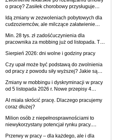
o pracę? Zasiłek chorobowy przysługuje
tylko w przypadku zachorowania w ciągu 14
Idą zmiany w zezwoleniach pobytowych dla
dni od ustania stosunku pracy
cudzoziemców, ale milczące załatwienie
spraw przewidziano tylko dla wybranych
Min. 28 tys. zł zadośćuczynienia dla
pracownika za mobbing już od listopada. To
także nieuzasadniona krytyka i izolowanie z
Sierpień 2026: dni wolne i godziny pracy
zespołu
Czy upał może być podstawą do zwolnienia
od pracy z powodu siły wyższej? Jakie są
obowiązki pracodawcy
Zmiany w mobbingu i dyskryminacji w pracy
od 5 listopada 2026 r. Nowe przepisy 4
sierpnia zostały ogłoszone w Dzienniku
AI miała skrócić pracę. Dlaczego pracujemy
Ustaw
coraz dłużej?
Milion osób z niepełnosprawnościami to
niewykorzystany potencjał rynku pracy.
Problemem nie jest brak kandydatów,
Przerwy w pracy – dla każdego, ale i dla
dofinansowań czy refundacji, ale bariery po