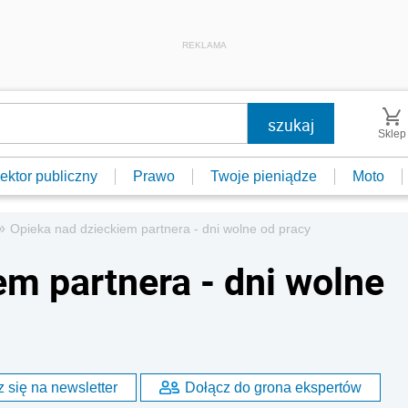
REKLAMA
Sklep
ektor publiczny
Prawo
Twoje pieniądze
Moto
»
Opieka nad dzieckiem partnera - dni wolne od pracy
em partnera - dni wolne
 się na newsletter
Dołącz do grona ekspertów