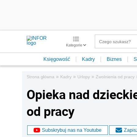
Kategorie
Księgowość
Kadry
Biznes
S
»
»
»
Strona główna
Kadry
Urlopy
Zwolnienia od pracy
Opieka nad dziecki
od pracy
Subskrybuj nas na Youtube
Zapisz