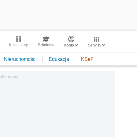
Kalkulatory
Szkolenia
Konto
Serwisy
Nieruchomości
Edukacja
KSeF
głe urlopy