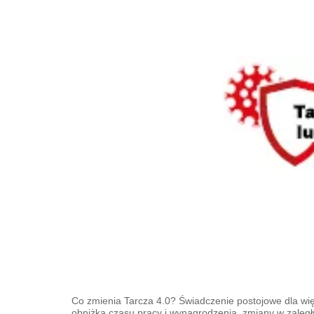
Co zmienia Tarcza 4.0? Świadczenie postojowe dla wię
obniżka czasu pracy i wynagrodzenia, zmiany w zaleg