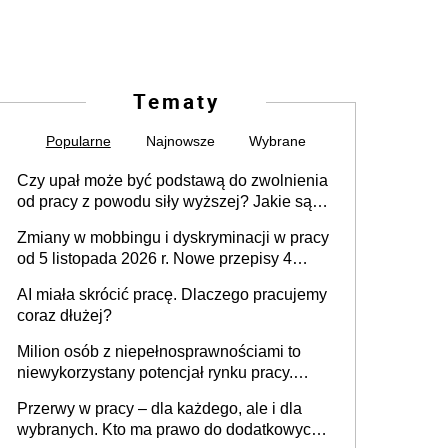
Tematy
Popularne
Najnowsze
Wybrane
Czy upał może być podstawą do zwolnienia
od pracy z powodu siły wyższej? Jakie są
obowiązki pracodawcy
Zmiany w mobbingu i dyskryminacji w pracy
od 5 listopada 2026 r. Nowe przepisy 4
sierpnia zostały ogłoszone w Dzienniku
AI miała skrócić pracę. Dlaczego pracujemy
Ustaw
coraz dłużej?
Milion osób z niepełnosprawnościami to
niewykorzystany potencjał rynku pracy.
Problemem nie jest brak kandydatów,
Przerwy w pracy – dla każdego, ale i dla
dofinansowań czy refundacji, ale bariery po
wybranych. Kto ma prawo do dodatkowych
stronie systemu i świadomości