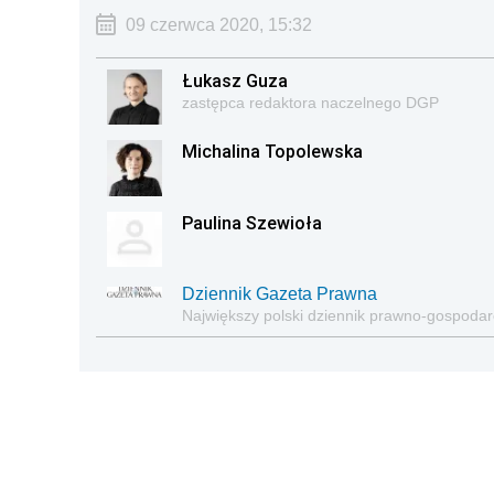
09 czerwca 2020, 15:32
Łukasz Guza
zastępca redaktora naczelnego DGP
Michalina Topolewska
Paulina Szewioła
Dziennik Gazeta Prawna
Największy polski dziennik prawno-gospoda