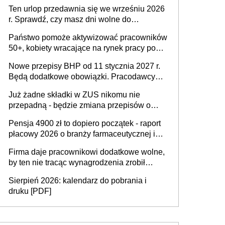
15 minut?
pracodawców [WYWIAD]
Ten urlop przedawnia się we wrześniu 2026
r. Sprawdź, czy masz dni wolne do
wykorzystania
Państwo pomoże aktywizować pracowników
50+, kobiety wracające na rynek pracy po
urodzeniu dzieci, osoby przewlekle chore i
Nowe przepisy BHP od 11 stycznia 2027 r.
osoby neuroatypowe. Powstanie Fundusz
Będą dodatkowe obowiązki. Pracodawcy
na rzecz Inkluzywności w Zatrudnianiu?
dostają czas na przygotowanie się do zmian
Już żadne składki w ZUS nikomu nie
przepadną - będzie zmiana przepisów o
przedawnieniu i niepodleganiu
Pensja 4900 zł to dopiero początek - raport
ubezpieczeniom społecznym
płacowy 2026 o branży farmaceutycznej i
chemicznej
Firma daje pracownikowi dodatkowe wolne,
by ten nie tracąc wynagrodzenia zrobił
dodatkowe badania. Ten benefit się
Sierpień 2026: kalendarz do pobrania i
sprawdza
druku [PDF]