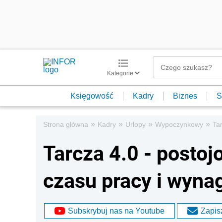
Kategorie
Księgowość
Kadry
Biznes
S
»
»
»
»
Strona główna
Kadry
Urlopy
Wypoczynkowy
Ta
Tarcza 4.0 - posto
czasu pracy i wynag
Subskrybuj nas na Youtube
Zapisz