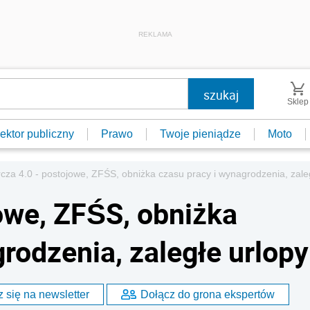
REKLAMA
Sklep
ektor publiczny
Prawo
Twoje pieniądze
Moto
rcza 4.0 - postojowe, ZFŚS, obniżka czasu pracy i wynagrodzenia, zale
jowe, ZFŚS, obniżka
rodzenia, zaległe urlopy
 się na newsletter
Dołącz do grona ekspertów