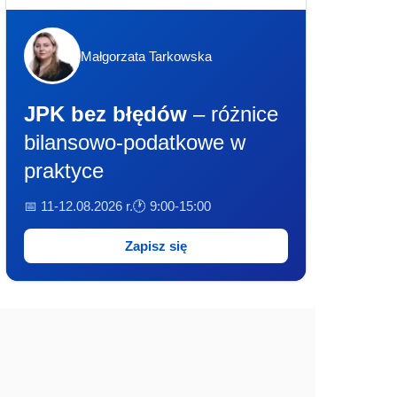
Małgorzata Tarkowska
JPK bez błędów
– różnice
bilansowo-podatkowe w
praktyce
📅 11-12.08.2026 r.
🕐 9:00-15:00
Zapisz się