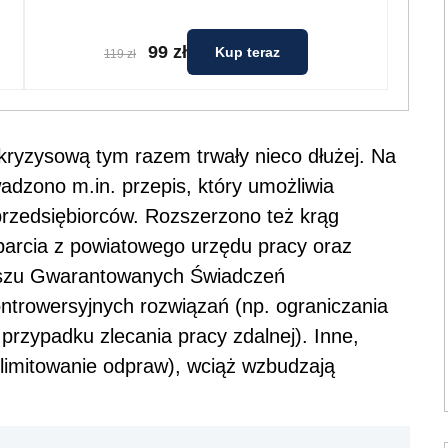
99 zł
Kup teraz
119 zł
kryzysową tym razem trwały nieco dłużej. Na
adzono m.in. przepis, który umożliwia
rzedsiębiorców. Rozszerzono też krąg
parcia z powiatowego urzędu pracy oraz
duszu Gwarantowanych Świadczeń
ntrowersyjnych rozwiązań (np. ograniczania
rzypadku zlecania pracy zdalnej). Inne,
. limitowanie odpraw), wciąż wzbudzają