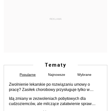
REKLAMA
Tematy
Popularne
Najnowsze
Wybrane
Zwolnienie lekarskie po rozwiązaniu umowy o
pracę? Zasiłek chorobowy przysługuje tylko w
przypadku zachorowania w ciągu 14 dni od ustania
Idą zmiany w zezwoleniach pobytowych dla
stosunku pracy
cudzoziemców, ale milczące załatwienie spraw
przewidziano tylko dla wybranych