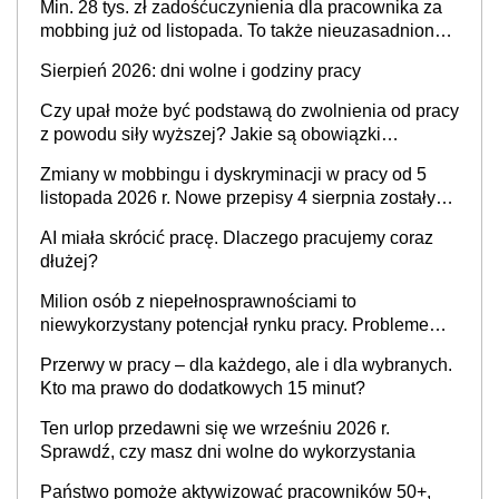
Min. 28 tys. zł zadośćuczynienia dla pracownika za
mobbing już od listopada. To także nieuzasadniona
krytyka i izolowanie z zespołu
Sierpień 2026: dni wolne i godziny pracy
Czy upał może być podstawą do zwolnienia od pracy
z powodu siły wyższej? Jakie są obowiązki
pracodawcy
Zmiany w mobbingu i dyskryminacji w pracy od 5
listopada 2026 r. Nowe przepisy 4 sierpnia zostały
ogłoszone w Dzienniku Ustaw
AI miała skrócić pracę. Dlaczego pracujemy coraz
dłużej?
Milion osób z niepełnosprawnościami to
niewykorzystany potencjał rynku pracy. Problemem
nie jest brak kandydatów, dofinansowań czy
Przerwy w pracy – dla każdego, ale i dla wybranych.
refundacji, ale bariery po stronie systemu i
Kto ma prawo do dodatkowych 15 minut?
świadomości pracodawców [WYWIAD]
Ten urlop przedawni się we wrześniu 2026 r.
Sprawdź, czy masz dni wolne do wykorzystania
Państwo pomoże aktywizować pracowników 50+,