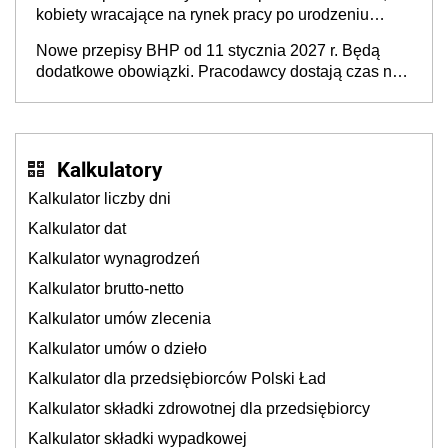
kobiety wracające na rynek pracy po urodzeniu
dzieci, osoby przewlekle chore i osoby
Nowe przepisy BHP od 11 stycznia 2027 r. Będą
neuroatypowe. Powstanie Fundusz na rzecz
dodatkowe obowiązki. Pracodawcy dostają czas na
Inkluzywności w Zatrudnianiu?
przygotowanie się do zmian
Kalkulatory
Kalkulator liczby dni
Kalkulator dat
Kalkulator wynagrodzeń
Kalkulator brutto-netto
Kalkulator umów zlecenia
Kalkulator umów o dzieło
Kalkulator dla przedsiębiorców Polski Ład
Kalkulator składki zdrowotnej dla przedsiębiorcy
Kalkulator składki wypadkowej