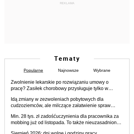
REKLAMA
Tematy
Popularne
Najnowsze
Wybrane
Zwolnienie lekarskie po rozwiązaniu umowy o
pracę? Zasiłek chorobowy przysługuje tylko w
przypadku zachorowania w ciągu 14 dni od ustania
Idą zmiany w zezwoleniach pobytowych dla
stosunku pracy
cudzoziemców, ale milczące załatwienie spraw
przewidziano tylko dla wybranych
Min. 28 tys. zł zadośćuczynienia dla pracownika za
mobbing już od listopada. To także nieuzasadniona
krytyka i izolowanie z zespołu
Sierpień 2026: dni wolne i godziny pracy