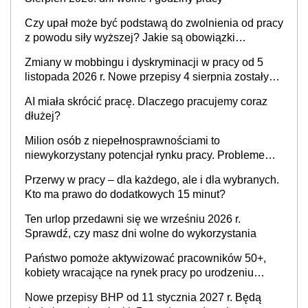
Czy upał może być podstawą do zwolnienia od pracy
z powodu siły wyższej? Jakie są obowiązki
pracodawcy
Zmiany w mobbingu i dyskryminacji w pracy od 5
listopada 2026 r. Nowe przepisy 4 sierpnia zostały
ogłoszone w Dzienniku Ustaw
AI miała skrócić pracę. Dlaczego pracujemy coraz
dłużej?
Milion osób z niepełnosprawnościami to
niewykorzystany potencjał rynku pracy. Problemem
nie jest brak kandydatów, dofinansowań czy
Przerwy w pracy – dla każdego, ale i dla wybranych.
refundacji, ale bariery po stronie systemu i
Kto ma prawo do dodatkowych 15 minut?
świadomości pracodawców [WYWIAD]
Ten urlop przedawni się we wrześniu 2026 r.
Sprawdź, czy masz dni wolne do wykorzystania
Państwo pomoże aktywizować pracowników 50+,
kobiety wracające na rynek pracy po urodzeniu
dzieci, osoby przewlekle chore i osoby
Nowe przepisy BHP od 11 stycznia 2027 r. Będą
neuroatypowe. Powstanie Fundusz na rzecz