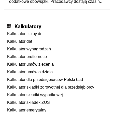
dodatkowe obowiązki. Pracodawcy dostają czas na
Inkluzywności w Zatrudnianiu?
przygotowanie się do zmian
Kalkulatory
Kalkulator liczby dni
Kalkulator dat
Kalkulator wynagrodzeń
Kalkulator brutto-netto
Kalkulator umów zlecenia
Kalkulator umów o dzieło
Kalkulator dla przedsiębiorców Polski Ład
Kalkulator składki zdrowotnej dla przedsiębiorcy
Kalkulator składki wypadkowej
Kalkulator składek ZUS
Kalkulator emerytalny