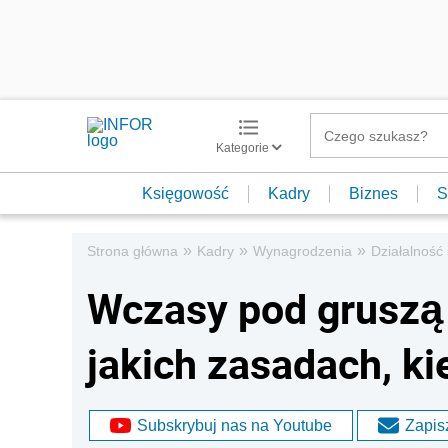
Kategorie
Księgowość
Kadry
Biznes
S
»
»
»
Strona główna
Kadry
Wynagrodzenia
Działalność 
Wczasy pod gruszą 
jakich zasadach, ki
Subskrybuj nas na Youtube
Zapisz