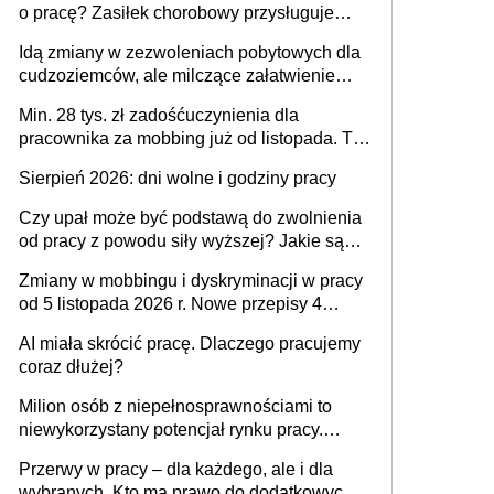
o pracę? Zasiłek chorobowy przysługuje
tylko w przypadku zachorowania w ciągu 14
Idą zmiany w zezwoleniach pobytowych dla
dni od ustania stosunku pracy
cudzoziemców, ale milczące załatwienie
spraw przewidziano tylko dla wybranych
Min. 28 tys. zł zadośćuczynienia dla
pracownika za mobbing już od listopada. To
także nieuzasadniona krytyka i izolowanie z
Sierpień 2026: dni wolne i godziny pracy
zespołu
Czy upał może być podstawą do zwolnienia
od pracy z powodu siły wyższej? Jakie są
obowiązki pracodawcy
Zmiany w mobbingu i dyskryminacji w pracy
od 5 listopada 2026 r. Nowe przepisy 4
sierpnia zostały ogłoszone w Dzienniku
AI miała skrócić pracę. Dlaczego pracujemy
Ustaw
coraz dłużej?
Milion osób z niepełnosprawnościami to
niewykorzystany potencjał rynku pracy.
Problemem nie jest brak kandydatów,
Przerwy w pracy – dla każdego, ale i dla
dofinansowań czy refundacji, ale bariery po
wybranych. Kto ma prawo do dodatkowych