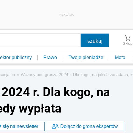
REKLAMA
Sklep
ektor publiczny
Prawo
Twoje pieniądze
Moto
»
socjalna
Wczasy pod gruszą 2024 r. Dla kogo, na jakich zasadach, k
2024 r. Dla kogo, na
edy wypłata
 się na newsletter
Dołącz do grona ekspertów