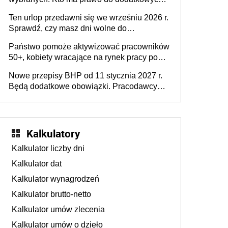
stronie systemu i świadomości
15 minut?
pracodawców [WYWIAD]
Ten urlop przedawni się we wrześniu 2026 r.
Sprawdź, czy masz dni wolne do
wykorzystania
Państwo pomoże aktywizować pracowników
50+, kobiety wracające na rynek pracy po
urodzeniu dzieci, osoby przewlekle chore i
Nowe przepisy BHP od 11 stycznia 2027 r.
osoby neuroatypowe. Powstanie Fundusz
Będą dodatkowe obowiązki. Pracodawcy
na rzecz Inkluzywności w Zatrudnianiu?
dostają czas na przygotowanie się do zmian
Kalkulatory
Kalkulator liczby dni
Kalkulator dat
Kalkulator wynagrodzeń
Kalkulator brutto-netto
Kalkulator umów zlecenia
Kalkulator umów o dzieło