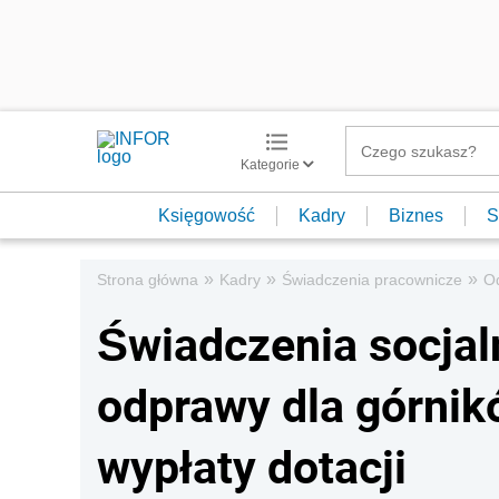
Kategorie
Księgowość
Kadry
Biznes
S
»
»
»
Strona główna
Kadry
Świadczenia pracownicze
O
Świadczenia socjal
odprawy dla górnikó
wypłaty dotacji