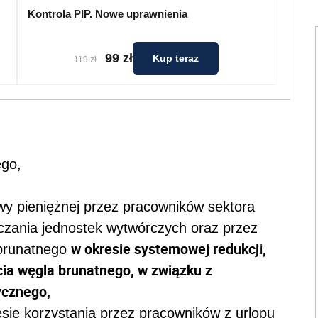
Kontrola PIP. Nowe uprawnienia
99 zł
Kup teraz
119 zł
ego,
y pieniężnej przez pracowników sektora
czania jednostek wytwórczych oraz przez
w okresie systemowej redukcji,
 brunatnego
ia węgla brunatnego, w związku z
ycznego
,
sie korzystania przez pracowników z urlopu