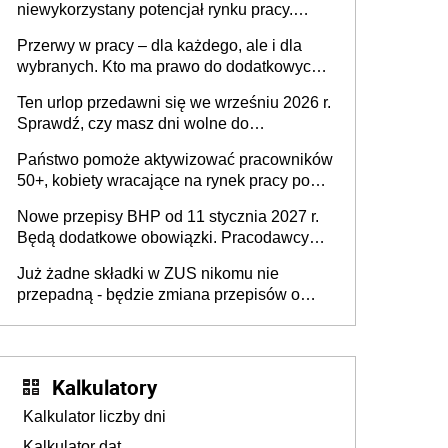
niewykorzystany potencjał rynku pracy.
Problemem nie jest brak kandydatów,
Przerwy w pracy – dla każdego, ale i dla
dofinansowań czy refundacji, ale bariery po
wybranych. Kto ma prawo do dodatkowych
stronie systemu i świadomości
15 minut?
pracodawców [WYWIAD]
Ten urlop przedawni się we wrześniu 2026 r.
Sprawdź, czy masz dni wolne do
wykorzystania
Państwo pomoże aktywizować pracowników
50+, kobiety wracające na rynek pracy po
urodzeniu dzieci, osoby przewlekle chore i
Nowe przepisy BHP od 11 stycznia 2027 r.
osoby neuroatypowe. Powstanie Fundusz
Będą dodatkowe obowiązki. Pracodawcy
na rzecz Inkluzywności w Zatrudnianiu?
dostają czas na przygotowanie się do zmian
Już żadne składki w ZUS nikomu nie
przepadną - będzie zmiana przepisów o
przedawnieniu i niepodleganiu
ubezpieczeniom społecznym
Kalkulatory
Kalkulator liczby dni
Kalkulator dat