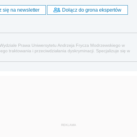
 się na newsletter
Dołącz do grona ekspertów
 Wydziale Prawa Uniwersytetu Andrzeja Frycza Modrzewskiego w
go traktowania i przeciwdziałania dyskryminacji. Specjalizuje się w
raz administracyjnoprawnych aspektach związanych z pracą i pomocą