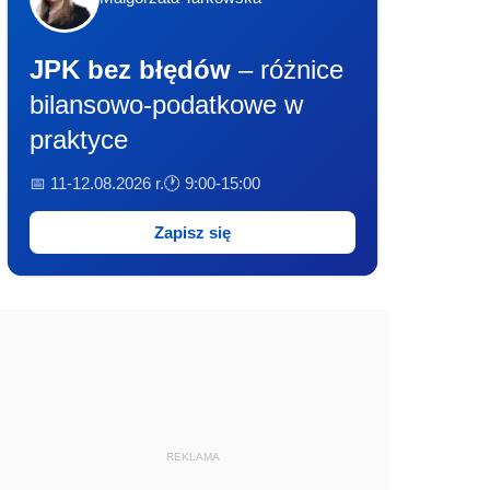
JPK bez błędów
– różnice
bilansowo-podatkowe w
praktyce
📅 11-12.08.2026 r.
🕐 9:00-15:00
Zapisz się
REKLAMA