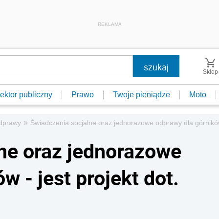
REKLAMA
Sklep
ektor publiczny
Prawo
Twoje pieniądze
Moto
»
dprawy
Świadczenia socjalne oraz jednorazowe odprawy dla górników -
ne oraz jednorazowe
w - jest projekt dot.