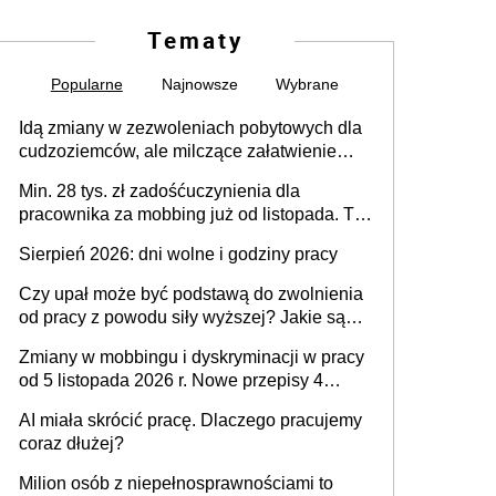
Tematy
Popularne
Najnowsze
Wybrane
Idą zmiany w zezwoleniach pobytowych dla
cudzoziemców, ale milczące załatwienie
spraw przewidziano tylko dla wybranych
Min. 28 tys. zł zadośćuczynienia dla
pracownika za mobbing już od listopada. To
także nieuzasadniona krytyka i izolowanie z
Sierpień 2026: dni wolne i godziny pracy
zespołu
Czy upał może być podstawą do zwolnienia
od pracy z powodu siły wyższej? Jakie są
obowiązki pracodawcy
Zmiany w mobbingu i dyskryminacji w pracy
od 5 listopada 2026 r. Nowe przepisy 4
sierpnia zostały ogłoszone w Dzienniku
AI miała skrócić pracę. Dlaczego pracujemy
Ustaw
coraz dłużej?
Milion osób z niepełnosprawnościami to