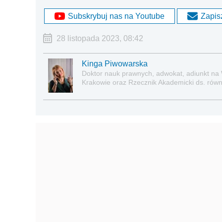
Subskrybuj nas na Youtube
Zapisz
28 listopada 2023, 08:42
Kinga Piwowarska
Doktor nauk prawnych, adwokat, adiunkt na
Krakowie oraz Rzecznik Akademicki ds. równe
prawie pracy, zabezpieczeniu społecznym o
socjalną.