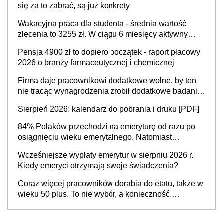
się za to zabrać, są już konkrety
Wakacyjna praca dla studenta - średnia wartość
zlecenia to 3255 zł. W ciągu 6 miesięcy aktywny
freelancer-student zarabia ponad 10,7 tys. zł
Pensja 4900 zł to dopiero początek - raport płacowy
2026 o branży farmaceutycznej i chemicznej
Firma daje pracownikowi dodatkowe wolne, by ten
nie tracąc wynagrodzenia zrobił dodatkowe badania.
Ten benefit się sprawdza
Sierpień 2026: kalendarz do pobrania i druku [PDF]
84% Polaków przechodzi na emeryturę od razu po
osiągnięciu wieku emerytalnego. Natomiast
pokolenie X musi pracować dłużej, ale czy jest w
Wcześniejsze wypłaty emerytur w sierpniu 2026 r.
stanie? Pracownicy 45+ to siła napędowa
Kiedy emeryci otrzymają swoje świadczenia?
gospodarki
Coraz więcej pracowników dorabia do etatu, także w
wieku 50 plus. To nie wybór, a konieczność.
Powodem są rosnące koszty życia