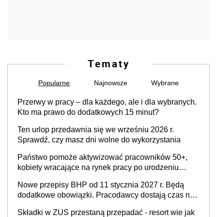
Tematy
Popularne
Najnowsze
Wybrane
Przerwy w pracy – dla każdego, ale i dla wybranych.
Kto ma prawo do dodatkowych 15 minut?
Ten urlop przedawnia się we wrześniu 2026 r.
Sprawdź, czy masz dni wolne do wykorzystania
Państwo pomoże aktywizować pracowników 50+,
kobiety wracające na rynek pracy po urodzeniu
dzieci, osoby przewlekle chore i osoby
Nowe przepisy BHP od 11 stycznia 2027 r. Będą
neuroatypowe. Powstanie Fundusz na rzecz
dodatkowe obowiązki. Pracodawcy dostają czas na
Inkluzywności w Zatrudnianiu?
przygotowanie się do zmian
Składki w ZUS przestaną przepadać - resort wie jak