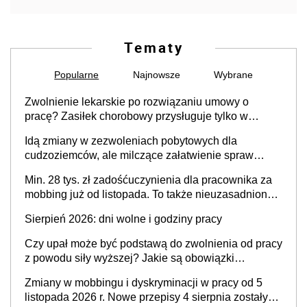
Tematy
Popularne
Najnowsze
Wybrane
Zwolnienie lekarskie po rozwiązaniu umowy o
pracę? Zasiłek chorobowy przysługuje tylko w
przypadku zachorowania w ciągu 14 dni od ustania
Idą zmiany w zezwoleniach pobytowych dla
stosunku pracy
cudzoziemców, ale milczące załatwienie spraw
przewidziano tylko dla wybranych
Min. 28 tys. zł zadośćuczynienia dla pracownika za
mobbing już od listopada. To także nieuzasadniona
krytyka i izolowanie z zespołu
Sierpień 2026: dni wolne i godziny pracy
Czy upał może być podstawą do zwolnienia od pracy
z powodu siły wyższej? Jakie są obowiązki
pracodawcy
Zmiany w mobbingu i dyskryminacji w pracy od 5
listopada 2026 r. Nowe przepisy 4 sierpnia zostały