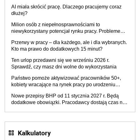
ogłoszone w Dzienniku Ustaw
AI miała skrócić pracę. Dlaczego pracujemy coraz
dłużej?
Milion osób z niepełnosprawnościami to
niewykorzystany potencjał rynku pracy. Problemem
nie jest brak kandydatów, dofinansowań czy
Przerwy w pracy – dla każdego, ale i dla wybranych.
refundacji, ale bariery po stronie systemu i
Kto ma prawo do dodatkowych 15 minut?
świadomości pracodawców [WYWIAD]
Ten urlop przedawni się we wrześniu 2026 r.
Sprawdź, czy masz dni wolne do wykorzystania
Państwo pomoże aktywizować pracowników 50+,
kobiety wracające na rynek pracy po urodzeniu
dzieci, osoby przewlekle chore i osoby
Nowe przepisy BHP od 11 stycznia 2027 r. Będą
neuroatypowe. Powstanie Fundusz na rzecz
dodatkowe obowiązki. Pracodawcy dostają czas na
Inkluzywności w Zatrudnianiu?
przygotowanie się do zmian
Kalkulatory