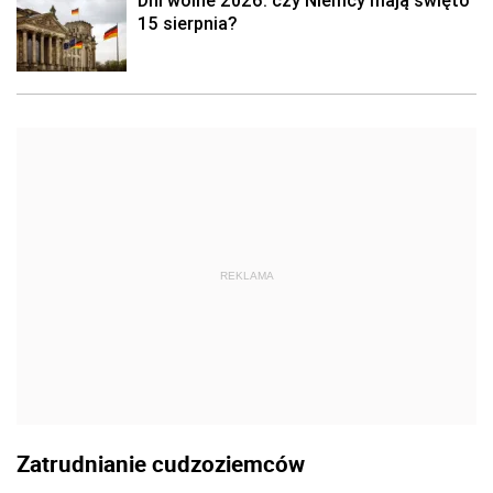
Dni wolne 2026: czy Niemcy mają święto
15 sierpnia?
REKLAMA
Zatrudnianie cudzoziemców