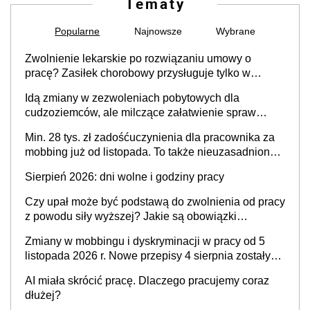
Tematy
Popularne
Najnowsze
Wybrane
Zwolnienie lekarskie po rozwiązaniu umowy o
pracę? Zasiłek chorobowy przysługuje tylko w
przypadku zachorowania w ciągu 14 dni od ustania
Idą zmiany w zezwoleniach pobytowych dla
stosunku pracy
cudzoziemców, ale milczące załatwienie spraw
przewidziano tylko dla wybranych
Min. 28 tys. zł zadośćuczynienia dla pracownika za
mobbing już od listopada. To także nieuzasadniona
krytyka i izolowanie z zespołu
Sierpień 2026: dni wolne i godziny pracy
Czy upał może być podstawą do zwolnienia od pracy
z powodu siły wyższej? Jakie są obowiązki
pracodawcy
Zmiany w mobbingu i dyskryminacji w pracy od 5
listopada 2026 r. Nowe przepisy 4 sierpnia zostały
ogłoszone w Dzienniku Ustaw
AI miała skrócić pracę. Dlaczego pracujemy coraz
dłużej?