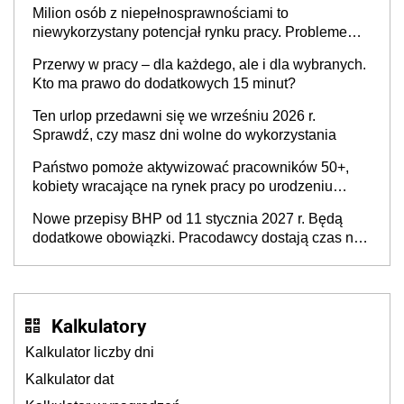
Milion osób z niepełnosprawnościami to
niewykorzystany potencjał rynku pracy. Problemem
nie jest brak kandydatów, dofinansowań czy
Przerwy w pracy – dla każdego, ale i dla wybranych.
refundacji, ale bariery po stronie systemu i
Kto ma prawo do dodatkowych 15 minut?
świadomości pracodawców [WYWIAD]
Ten urlop przedawni się we wrześniu 2026 r.
Sprawdź, czy masz dni wolne do wykorzystania
Państwo pomoże aktywizować pracowników 50+,
kobiety wracające na rynek pracy po urodzeniu
dzieci, osoby przewlekle chore i osoby
Nowe przepisy BHP od 11 stycznia 2027 r. Będą
neuroatypowe. Powstanie Fundusz na rzecz
dodatkowe obowiązki. Pracodawcy dostają czas na
Inkluzywności w Zatrudnianiu?
przygotowanie się do zmian
Kalkulatory
Kalkulator liczby dni
Kalkulator dat