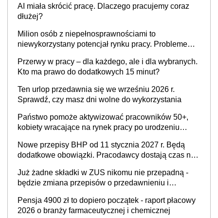
AI miała skrócić pracę. Dlaczego pracujemy coraz
dłużej?
Milion osób z niepełnosprawnościami to
niewykorzystany potencjał rynku pracy. Problemem
nie jest brak kandydatów, dofinansowań czy
Przerwy w pracy – dla każdego, ale i dla wybranych.
refundacji, ale bariery po stronie systemu i
Kto ma prawo do dodatkowych 15 minut?
świadomości pracodawców [WYWIAD]
Ten urlop przedawnia się we wrześniu 2026 r.
Sprawdź, czy masz dni wolne do wykorzystania
Państwo pomoże aktywizować pracowników 50+,
kobiety wracające na rynek pracy po urodzeniu
dzieci, osoby przewlekle chore i osoby
Nowe przepisy BHP od 11 stycznia 2027 r. Będą
neuroatypowe. Powstanie Fundusz na rzecz
dodatkowe obowiązki. Pracodawcy dostają czas na
Inkluzywności w Zatrudnianiu?
przygotowanie się do zmian
Już żadne składki w ZUS nikomu nie przepadną -
będzie zmiana przepisów o przedawnieniu i
niepodleganiu ubezpieczeniom społecznym
Pensja 4900 zł to dopiero początek - raport płacowy
2026 o branży farmaceutycznej i chemicznej