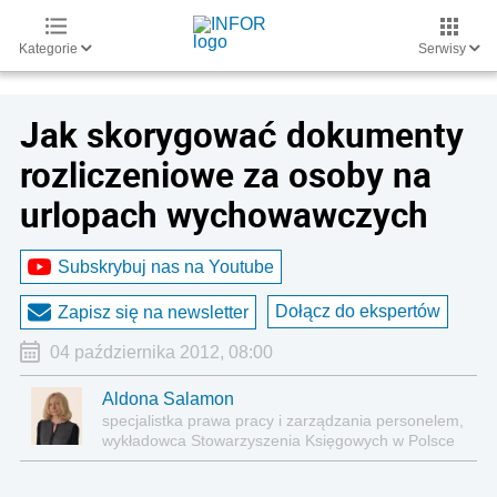
Kategorie
Serwisy
Jak skorygować dokumenty
rozliczeniowe za osoby na
urlopach wychowawczych
Subskrybuj nas na Youtube
Dołącz do ekspertów
Zapisz się na newsletter
04 października 2012, 08:00
Aldona Salamon
specjalistka prawa pracy i zarządzania personelem,
wykładowca Stowarzyszenia Księgowych w Polsce