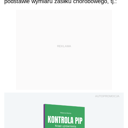
podstawie wymiaru zasiłku chorobowego, tj.:
REKLAMA
AUTOPROMOCJA