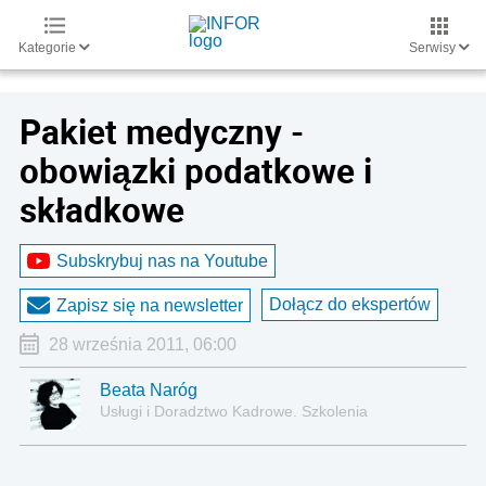
Kategorie
Serwisy
Pakiet medyczny -
obowiązki podatkowe i
składkowe
Subskrybuj nas na Youtube
Dołącz do ekspertów
Zapisz się na newsletter
28 września 2011, 06:00
Beata Naróg
Usługi i Doradztwo Kadrowe. Szkolenia